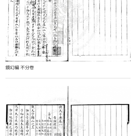
鏡幻編 不分卷