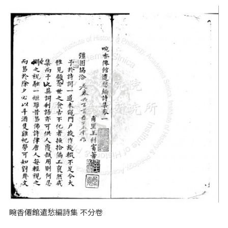
畹香僊館遣愁編詩集 不分卷