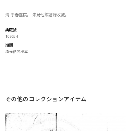
清 于春霑撰。 未見他館著錄收藏。
典藏號
109654
期間
清光緒間稿本
その他のコレクションアイテム