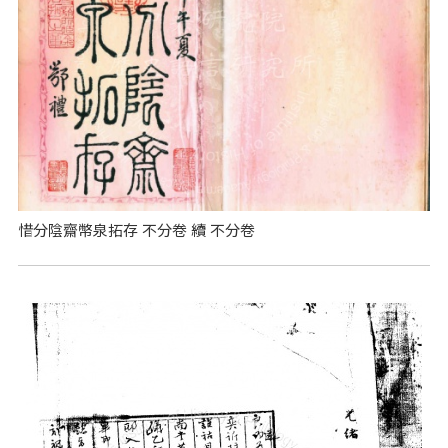
惜分陰齋幣泉拓存 不分卷 續 不分卷