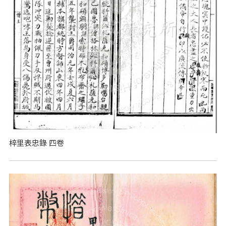
梓里表忠錄 四卷