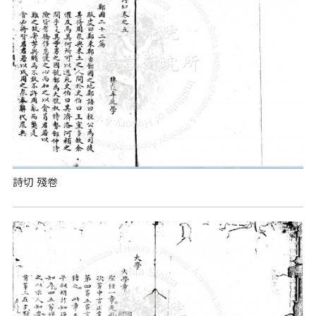
詩切 殘卷