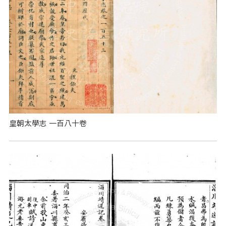
皇朝太學志 一百八十卷