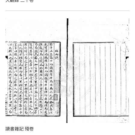
讀書雜記 殘卷