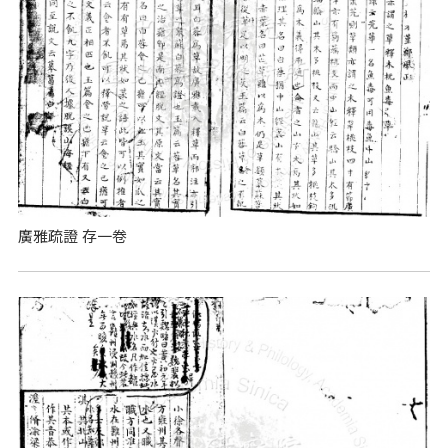
廣雅疏證 存一卷