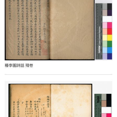
種李園詩話 殘卷