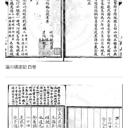
淄川靖逆記 四卷