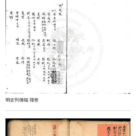
明史列傳稿 殘卷