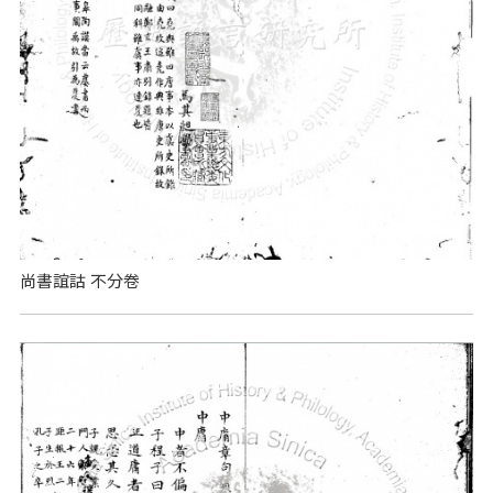
尚書誼詁 不分卷