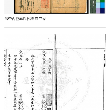
黃帝內經素問校議 存四卷