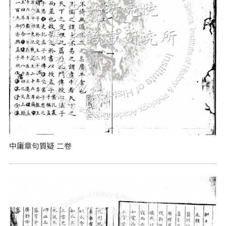
中庸章句質疑 二卷