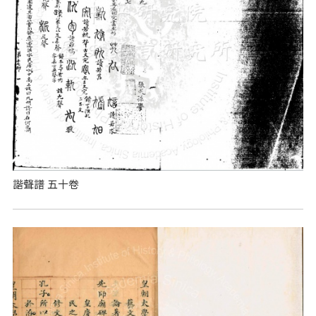
諧聲譜 五十卷