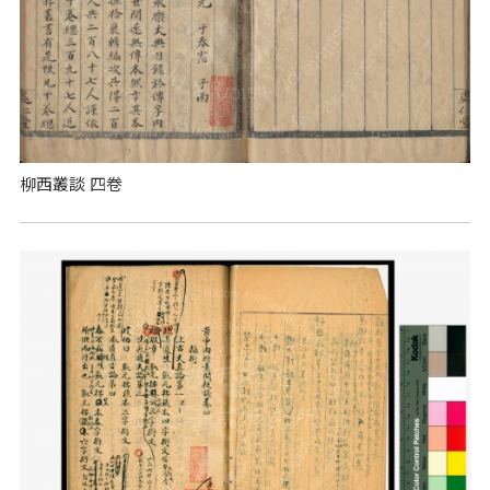
柳西叢談 四卷