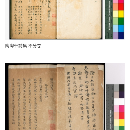
陶陶軒詩集 不分卷