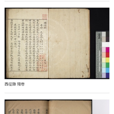
西征錄 殘卷