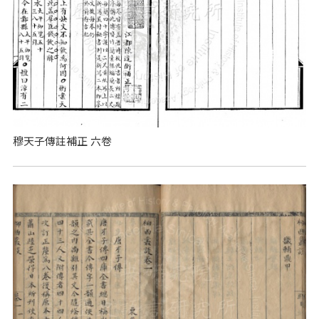
穆天子傳註補正 六卷