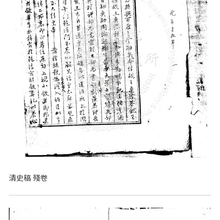
清史稿 殘卷