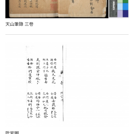
天山筆錄 三卷
陞官圖