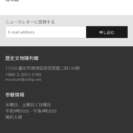
ニュースレターに登録する
申し込む
:::
歷史文物陳列館
11529 臺北市南港區研究院路二段130號
+886-2-2652-3180
museum@asihp.net
参観情報
水曜日、土曜日と日曜日
午前9時30分 - 午後4時30分
無料入場