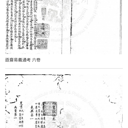
遜齋易義通考 六卷