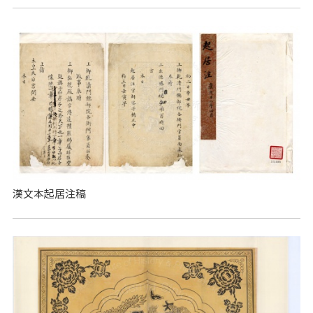
漢文本起居注稿