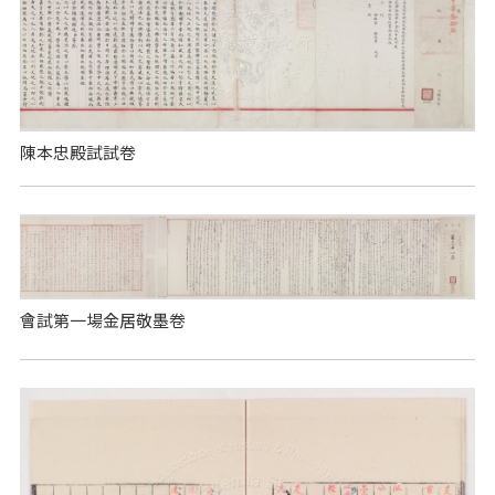
陳本忠殿試試卷
會試第一場金居敬墨卷