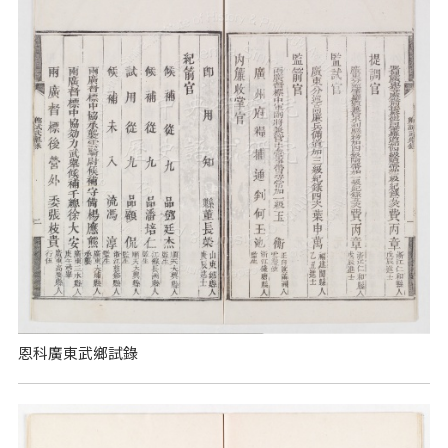
恩科廣東武鄉試錄