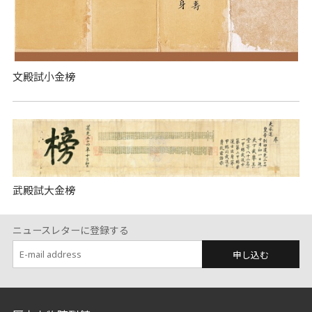
文殿試小金榜
武殿試大金榜
ニュースレターに登録する
申し込む
:::