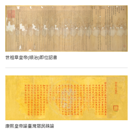
世祖章皇帝(順治)即位詔書
康熙皇帝諭臺灣眾民硃諭