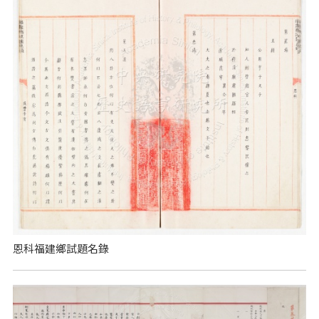
恩科福建鄉試題名錄