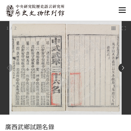
:::
1
/ 2
:::
廣西武鄉試題名錄