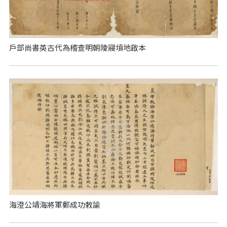
戶部尚書英古代為稽查明朝陵寢墳地啟本
海澄公靖海將軍鄭成功敕諭