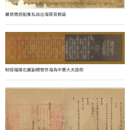
嚴禁商民船隻私自出海貿易敕諭
制授福陵右翼副總管佟海為中憲大夫誥命