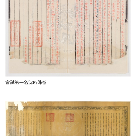
會試第一名沈珩硃卷