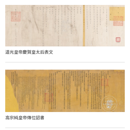
道光皇帝慶賀皇太后表文
高宗純皇帝傳位詔書