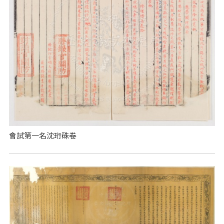
會試第一名沈珩硃卷