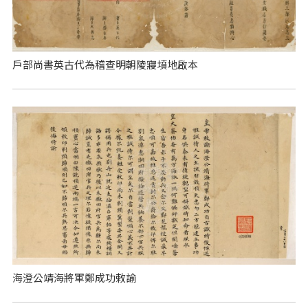
戶部尚書英古代為稽查明朝陵寢墳地啟本
海澄公靖海將軍鄭成功敕諭