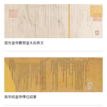
道光皇帝慶賀皇太后表文
高宗純皇帝傳位詔書