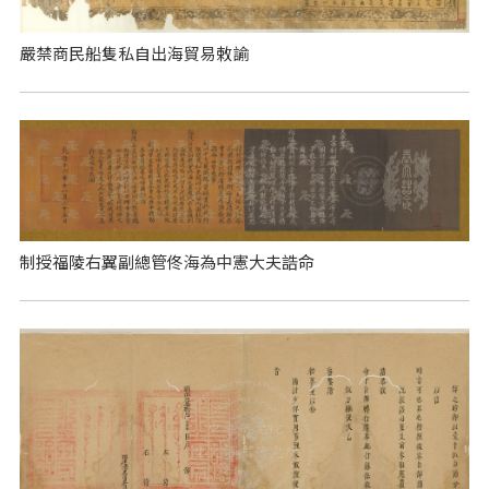
嚴禁商民船隻私自出海貿易敕諭
制授福陵右翼副總管佟海為中憲大夫誥命