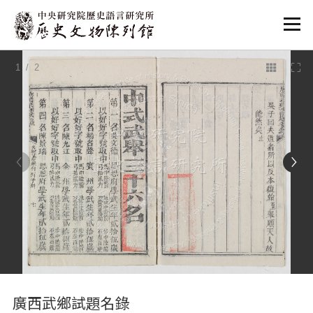
:::
1
/ 2
:::
廣西武鄉試題名錄