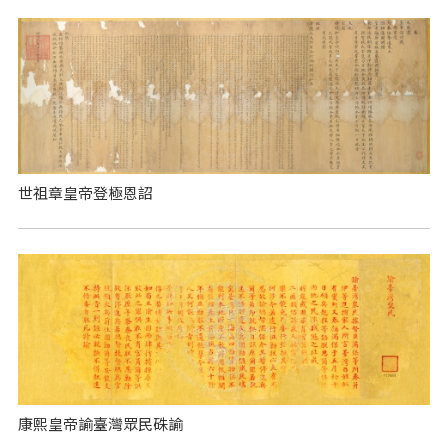
世祖章皇帝登極恩詔
康熙皇帝諭臺灣眾民硃諭