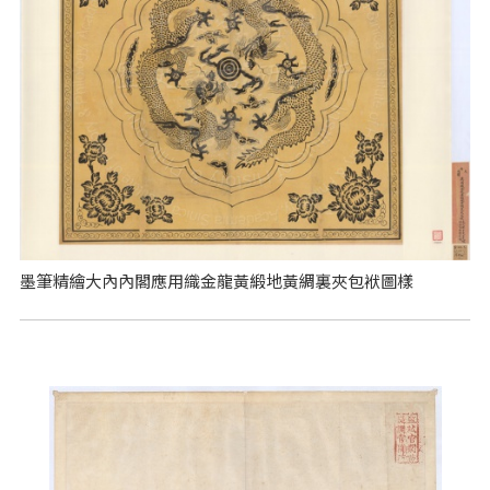
墨筆精繪大內內閣應用織金龍黃緞地黃綢裏夾包袱圖樣