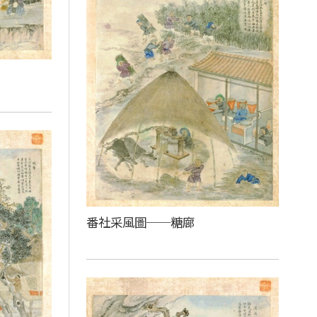
番社采風圖──糖廍