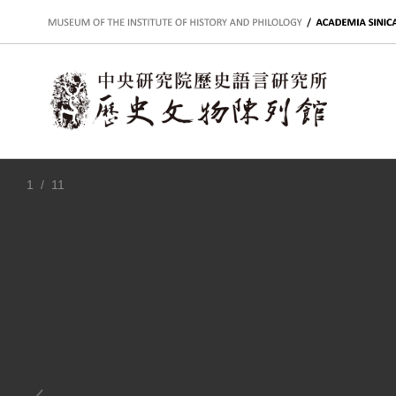
:::
1
/ 11