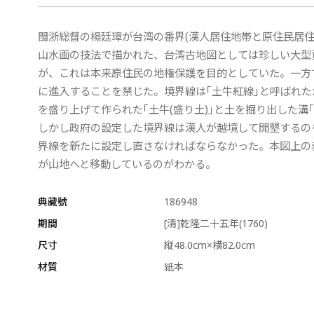
閩浙総督の楊廷璋が台湾の番界(漢人居住地帯と原住民居
山水画の技法で描かれた、台湾古地図としては珍しい大型
が、これは本来原住民の地権保護を目的としていた。一方
に進入することを禁じた。境界線は｢土牛紅線｣と呼ばれ
を盛り上げて作られた｢土牛(盛り土)｣と土を掘り出した
しかし政府の設定した境界線は漢人が越境して開墾するの
界線を新たに設定し直さなければならなかった。本図上の
が山地へと移動しているのがわかる。
典藏號
186948
期間
[清]乾隆二十五年(1760)
尺寸
縦48.0cm×横82.0cm
材質
紙本