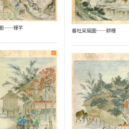
圖──種芋
番社采風圖──耕種