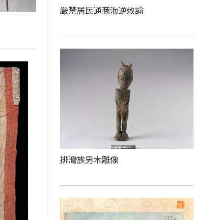
嚴禁居民通商海逆敕諭
排灣族男木雕像