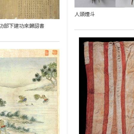
人頭煙斗
功部下建功來歸詔書