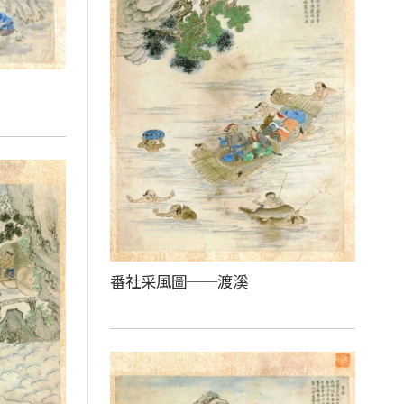
番社采風圖──渡溪