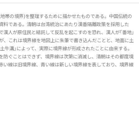
住地帯の境界)を整理するために描かせたものである。中国伝統の
資料である。清朝は台湾統治にあたり漢番隔離政策を採用した
で漢人が原住民と結託して反乱を起こすのを恐れ、漢人が｢番地｣
たが、これは境界線を地図上に朱筆で書き込んだことと、地面に土
溝｢土牛溝｣によって、実際に境界線が形成されたことに由来する。
を防ぐことはできず、境界線は次第に消滅し、清朝はその都度境
赤い線は旧境界線、青い線は新しい境界線を表しており、境界線