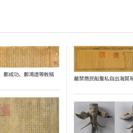
、鄭成功、鄭鴻逵等敕稿
嚴禁商民船隻私自出海貿