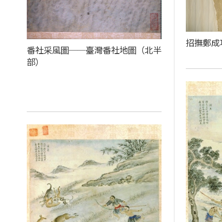
招撫鄭成
番社采風圖──臺灣番社地圖（北半
部）