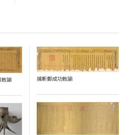
擒斬鄭成功敕諭
易敕諭