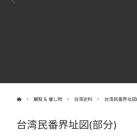
展覧 & 催し物
台湾史料
台湾民番界址図(
:::
台湾民番界址図(部分)