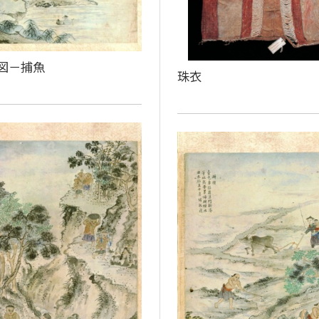
図－捕魚
珠衣