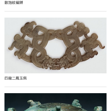
散虺紋編鎛
四龍二鳳玉佩