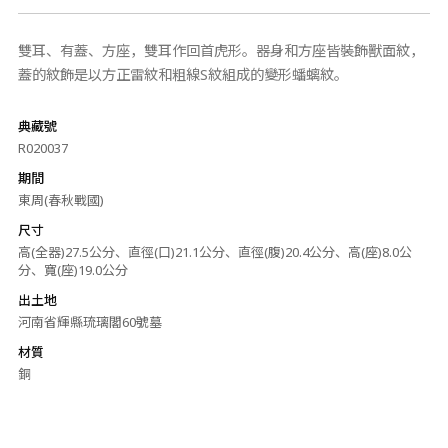
雙耳、有蓋、方座，雙耳作回首虎形。器身和方座皆裝飾獸面紋，
蓋的紋飾是以方正雷紋和粗線S紋組成的變形蟠螭紋。
典藏號
R020037
期間
東周(春秋戰國)
尺寸
高(全器)27.5公分、直徑(口)21.1公分、直徑(腹)20.4公分、高(座)8.0公
分、寬(座)19.0公分
出土地
河南省輝縣琉璃閣60號墓
材質
銅