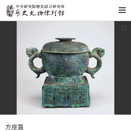
:::
:::
方座簋