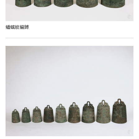
蟠螭紋編鎛