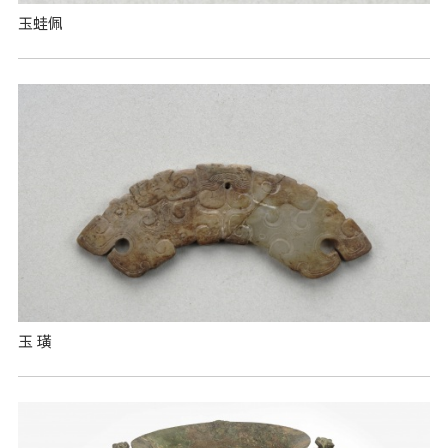
玉蛙佩
玉 璜