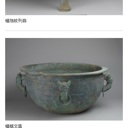
蟠虺紋列鼎
蟠螭文鑑