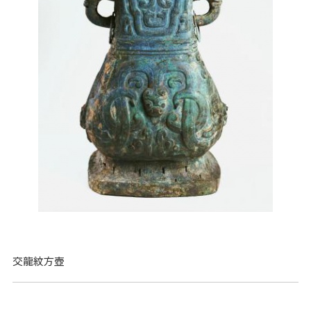
交龍紋方壺