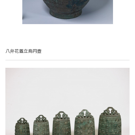
八弁花蓋立鳥円壺