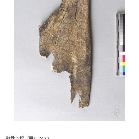
獣骨卜辞『甲』2422