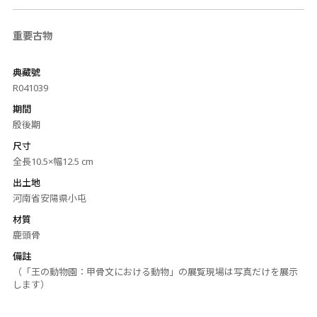
重要古物
典藏號
R041039
期間
殷後期
尺寸
全長10.5×幅12.5 cm
出土地
河南省安陽県小屯
材質
鹿頭骨
備註
（「王の動物園：甲骨文における動物」の展覧現場は写真だけを展示
します）