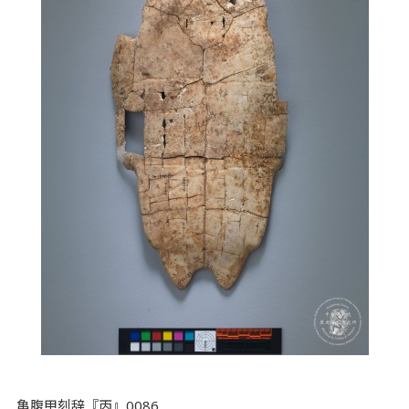
亀腹甲刻辞『丙』0086