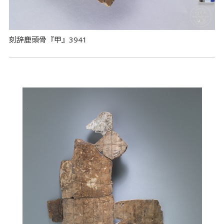
刻辞鹿頭骨『甲』3941