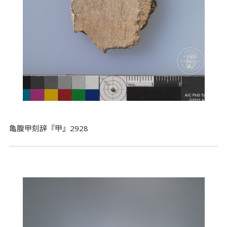
亀腹甲刻辞『甲』2928