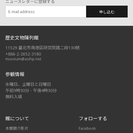
ニュースレターに登録する
申し込む
:::
歷史文物陳列館
11529 臺北市南港區研究院路二段130號
+886-2-2652-3180
museum@asihp.net
参観情報
水曜日、土曜日と日曜日
午前9時30分 - 午後4時30分
無料入場
館について
フォローする
本館簡介影片
Facebook