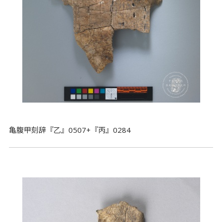
亀腹甲刻辞『乙』0507+『丙』0284