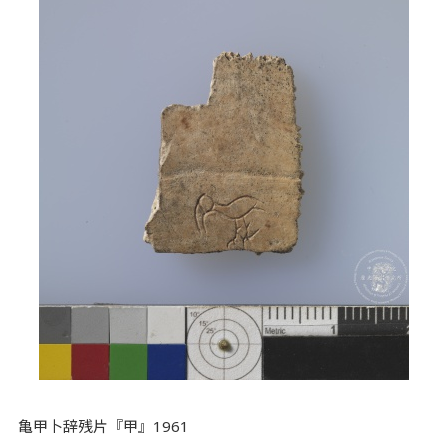
亀甲卜辞残片『甲』1961