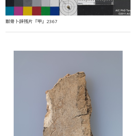
獣骨卜辞残片『甲』2367