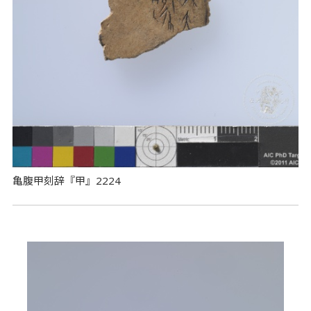
亀腹甲刻辞『甲』2224