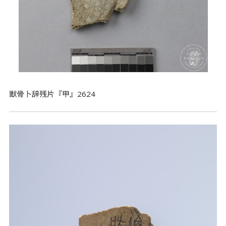
獣骨卜辞残片『甲』2624