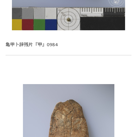
亀甲卜辞残片『甲』0984