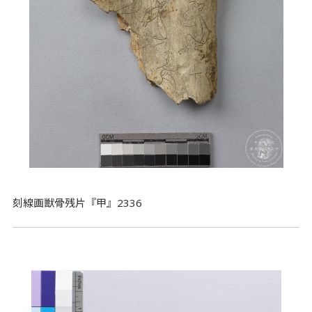
刻線画獣骨残片『甲』2336