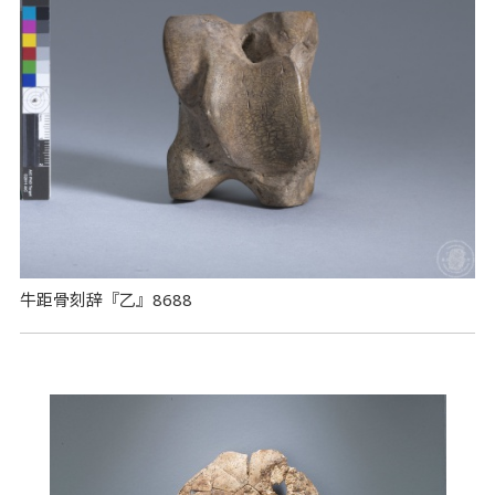
牛距骨刻辞『乙』8688