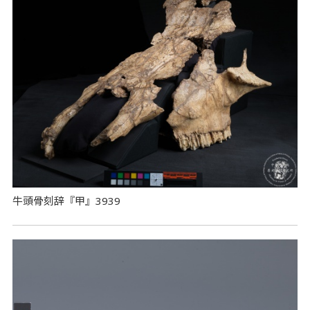
牛頭骨刻辞『甲』3939