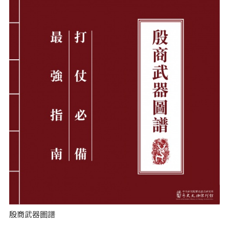
殷商武器圖譜