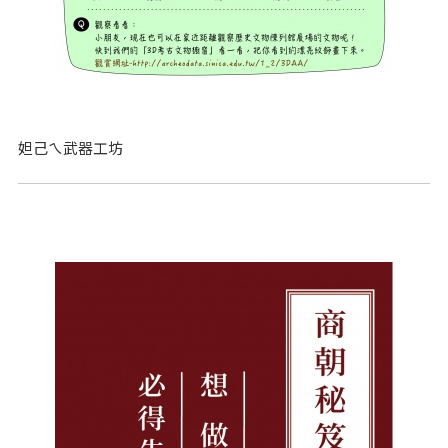
妲己ㄟ武器工坊