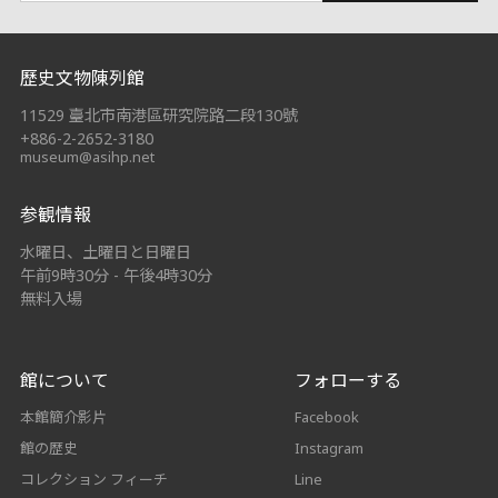
:::
歷史文物陳列館
11529 臺北市南港區研究院路二段130號
+886-2-2652-3180
museum@asihp.net
参観情報
水曜日、土曜日と日曜日
午前9時30分 - 午後4時30分
無料入場
館について
フォローする
本館簡介影片
Facebook
館の歴史
Instagram
コレクション フィーチ
Line