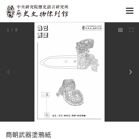
:::
1
/ 8
:::
商朝武器塗鴉紙