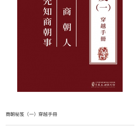
商朝秘笈（一）穿越手冊