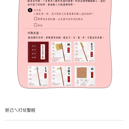
妲己ㄟ打仗聖經