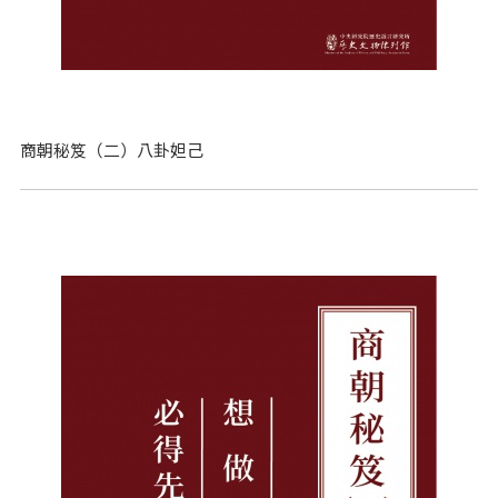
商朝秘笈（二）八卦妲己