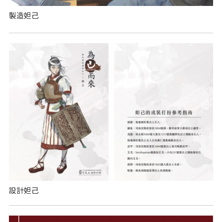
製造妲己
設計妲己