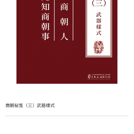
商朝秘笈（三）武器樣式