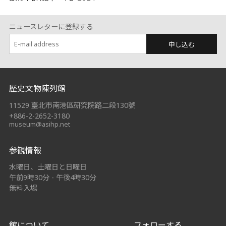
ニュースレターに登録する
申し込む
:::
歷史文物陳列館
11529 臺北市南港區研究院路二段130號
+886-2-2652-3180
museum@asihp.net
参観情報
水曜日、土曜日と日曜日
午前9時30分 - 午後4時30分
無料入場
館について
フォローする