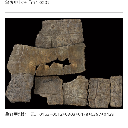
亀腹甲卜辞『丙』0207
亀背甲刻辞『乙』0163+0012+0303+0478+0397+0428