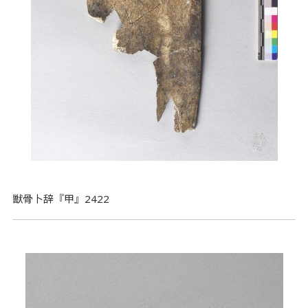
獣骨卜辞『甲』2422