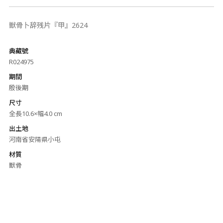
獣骨卜辞残片『甲』2624
典藏號
R024975
期間
殷後期
尺寸
全長10.6×幅4.0 cm
出土地
河南省安陽県小屯
材質
獣骨