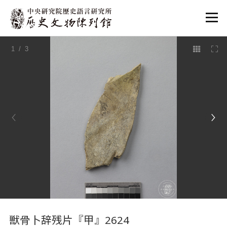
:::
1
/ 3
:::
獣骨卜辞残片『甲』2624