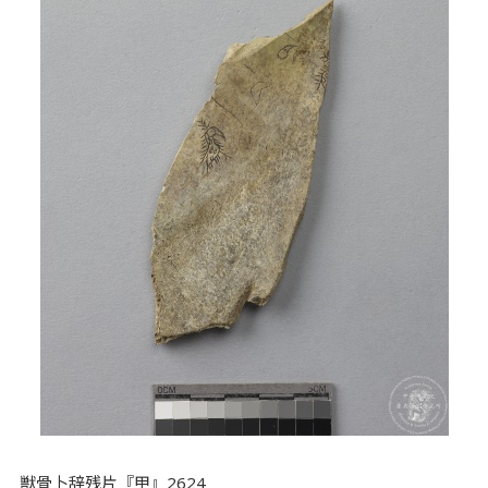
獣骨卜辞残片『甲』2624