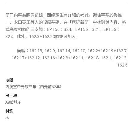
簡冊內容為賜爵記錄，西嶋定生有詳細的考論。謝桂華基於魯惟
一、永田英正等人的復原基礎，在「居延新簡」中找到與內容、格
式高度相似的三支簡：EPT56：324、EPT56：321、EPT56：
327。此外，162.3+162.20似亦可加入。
簡號：162.15, 162.9, 162.14, 162.10, 162.2+162.19+162.7,
162.17+162.12, 162.16+162.8+162.11, 162.18, 162.1, 162.13,
162.6
期間
西漢宣帝元康四年（西元前62年）
出土地
A8破城子
材質
木