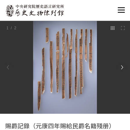
:::
1
/ 2
:::
賜爵記錄（元康四年賜給民爵名籍殘册）