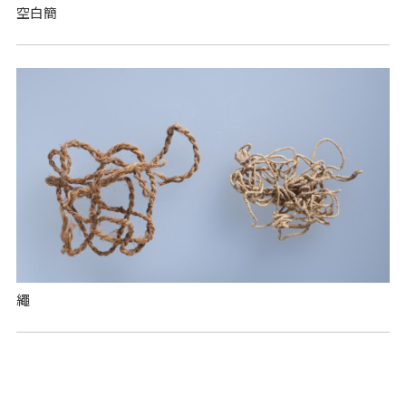
空白簡
繩