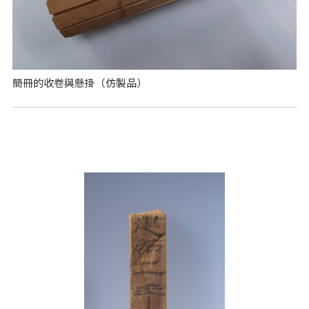
簡冊的收卷與懸掛（仿製品）