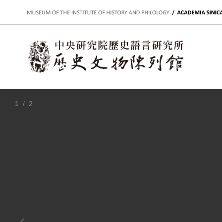
:::
1
/ 2