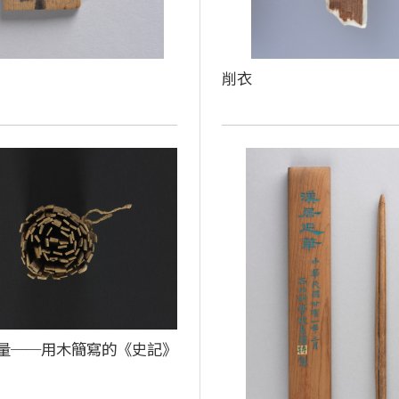
削衣
量──用木簡寫的《史記》