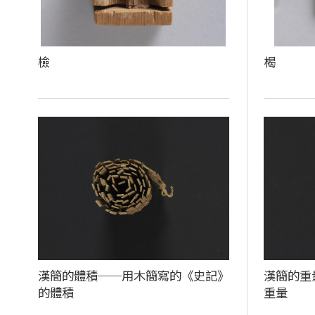
檢
楬
漢簡的體積──用木簡寫的《史記》
漢簡的重
的體積
重量