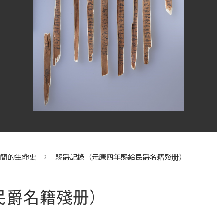
漢簡的生命史
賜爵記錄（元康四年賜給民爵名籍殘册）
民爵名籍殘册）