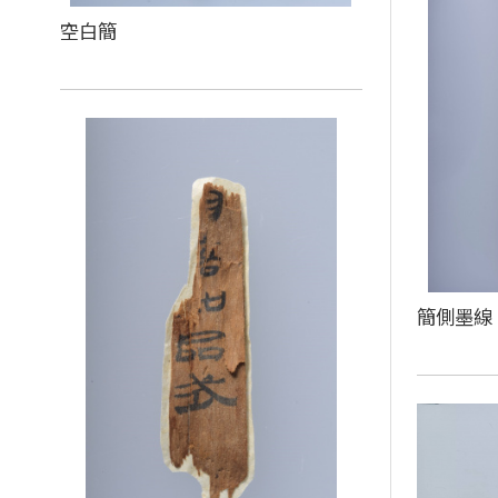
空白簡
簡側墨線