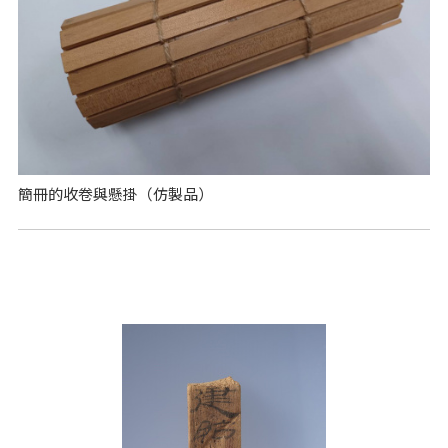
簡冊的收卷與懸掛（仿製品）