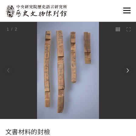
:::
1
/ 2
:::
文書材料的封檢