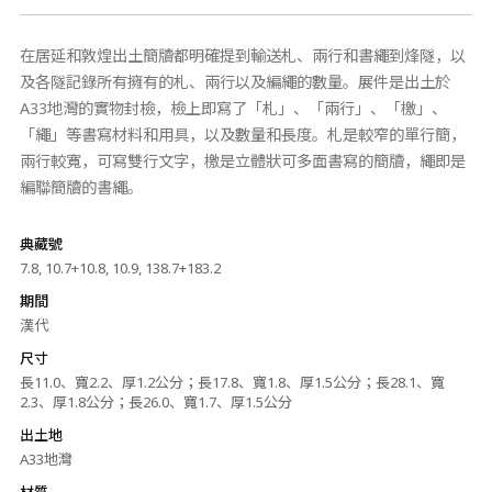
在居延和敦煌出土簡牘都明確提到輸送札、兩行和書繩到烽隧，以
及各隧記錄所有擁有的札、兩行以及編繩的數量。展件是出土於
A33地灣的實物封檢，檢上即寫了「札」、「兩行」、「檄」、
「繩」等書寫材料和用具，以及數量和長度。札是較窄的單行簡，
兩行較寬，可寫雙行文字，檄是立體狀可多面書寫的簡牘，繩即是
編聯簡牘的書繩。
典藏號
7.8, 10.7+10.8, 10.9, 138.7+183.2
期間
漢代
尺寸
長11.0、寬2.2、厚1.2公分；長17.8、寬1.8、厚1.5公分；長28.1、寬
2.3、厚1.8公分；長26.0、寬1.7、厚1.5公分
出土地
A33地灣