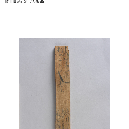
簡冊的編聯（仿製品）