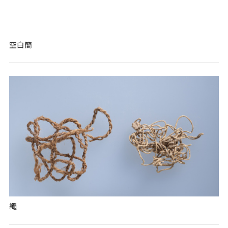
空白簡
繩