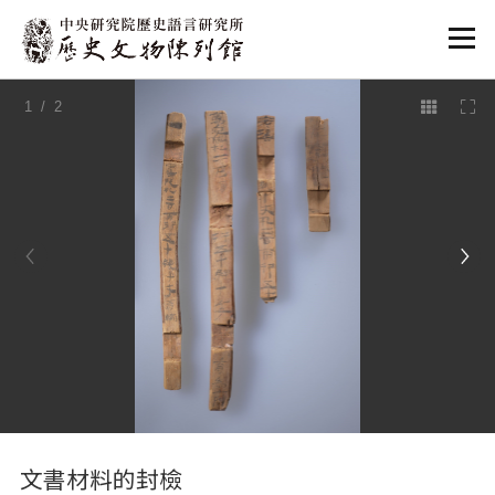
:::
1
/ 2
:::
文書材料的封檢