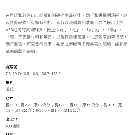
在居延和敦煌出土簡牘都明確提到輸送札、兩行和書繩到烽隧，以
及各隧記錄所有擁有的札、兩行以及編繩的數量。展件是出土於
A33地灣的實物封檢，檢上即寫了「札」、「兩行」、「檄」、
「繩」等書寫材料和用具，以及數量和長度。札是較窄的單行簡，
兩行較寬，可寫雙行文字，檄是立體狀可多面書寫的簡牘，繩即是
編聯簡牘的書繩。
典藏號
7.8, 10.7+10.8, 10.9, 138.7+183.2
年代
漢代
尺寸
長11.0、寬2.2、厚1.2公分；長17.8、寬1.8、厚1.5公分；長28.1、寬
2.3、厚1.8公分；長26.0、寬1.7、厚1.5公分
出土地
A33地灣