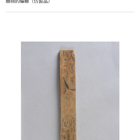
簡冊的編聯（仿製品）