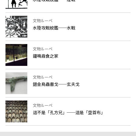
文物ルーペ
水陸攻戰紋鑑──水戰
文物ルーペ
鐘鳴鼎食之家
文物ルーペ
錯金鳥蟲書戈──玄夫戈
文物ルーペ
這不是「孔方兄」──這是「空首布」