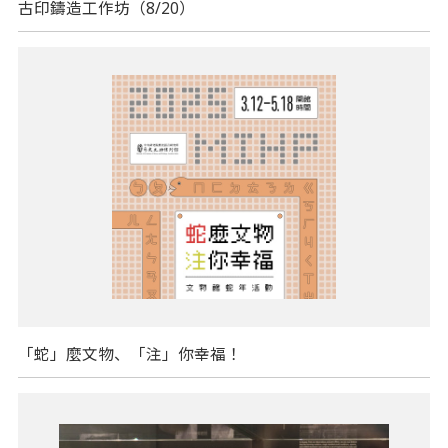
古印鑄造工作坊（8/20）
「蛇」麼文物、「注」你幸福！