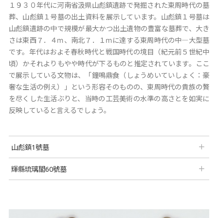
１９３０年代に河南省汲県山彪鎮遺跡で発掘された東周時代の墓
葬、山彪鎮１号墓の出土資料を展示しています。山彪鎮１号墓は
山彪鎮遺跡の中で規模が最大かつ出土遺物の豊富な墓葬で、大き
さは東西７．４ｍ、南北７．１ｍに達する東周時代の中―大型墓
です。年代はおよそ春秋時代と戦国時代の境目（紀元前５世紀中
頃）かそれよりもやや時代が下るものと推定されています。ここ
で展示している文物は、「鐘鳴鼎食（しょうめいていしょく：豪
奢な生活の例え）」という形容そのものの、東周時代の貴族の贅
を尽くした生活ぶりと、当時の工芸美術の水準の高さとを如実に
反映していると言えるでしょう。
山彪鎮1號墓
輝縣琉璃閣60號墓