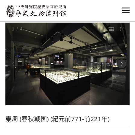
:::
:::
1
/ 4
東周 (春秋戦国) (紀元前771-前221年)