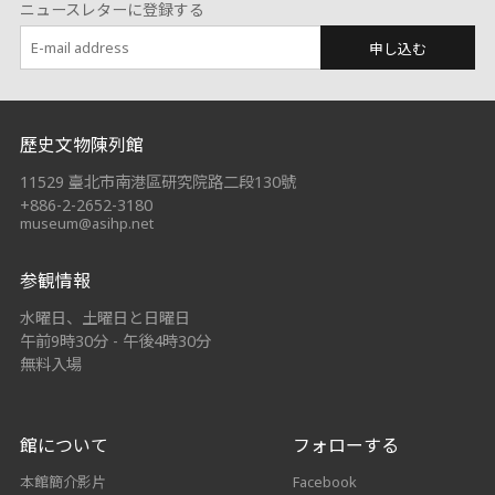
ニュースレターに登録する
申し込む
:::
歷史文物陳列館
11529 臺北市南港區研究院路二段130號
+886-2-2652-3180
museum@asihp.net
参観情報
水曜日、土曜日と日曜日
午前9時30分 - 午後4時30分
無料入場
館について
フォローする
本館簡介影片
Facebook