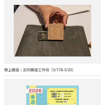
戀上鑄造｜古印鑄造工作坊（5/17& 5/20）