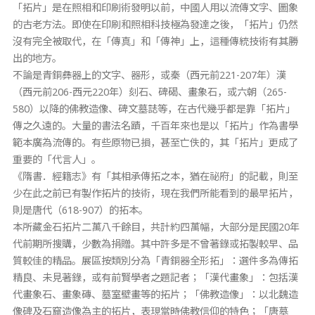
「拓片」是在照相和印刷術發明以前，中國人用以流傳文字、圖象
的古老方法。即使在印刷和照相科技極為發達之後，「拓片」仍然
沒有完全被取代，在「傳真」和「傳神」上，這種傳統技術有其勝
出的地方。
不論是青銅彝器上的文字、器形，或秦（西元前221-207年）漢
（西元前206-西元220年）刻石、碑碣、畫象石，或六朝（265-
580）以降的佛教造像、碑文墓誌等，在古代幾乎都是靠「拓片」
傳之久遠的。大量的書法名蹟，千百年來也是以「拓片」作為書學
範本廣為流傳的。有些原物已損，甚至亡佚的，其「拓片」更成了
重要的「代言人」。
《隋書．經籍志》有「其相承傳拓之本，猶在祕府」的記載，則至
少在此之前已有製作拓片的技術，現在我們所能看到的最早拓片，
則是唐代（618-907）的拓本。
本所藏金石拓片二萬八千餘目，共計約四萬幅，大部分是民國20年
代前期所搜購，少數為捐贈。其中許多是不曾著錄或拓製較早、品
質較佳的精品。展區按類別分為「青銅器全形拓」：選件多為傳拓
精良、未見著錄，或有前賢學者之題記者；「漢代畫象」：包括漢
代畫象石、畫象磚、墓室壁畫等的拓片；「佛教造像」：以北魏造
像碑及石窟造像為主的拓片，表現當時佛教信仰的特色；「唐墓