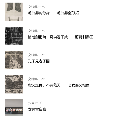
文物ルーペ
毛公鼎的分身──毛公鼎全形拓
文物ルーペ
惜哉劍術疏，奇功遂不成──荊軻刺秦王
文物ルーペ
孔子見老子圖
文物ルーペ
殺父之仇，不共戴天──七女為父報仇
ショップ
女兒當自強