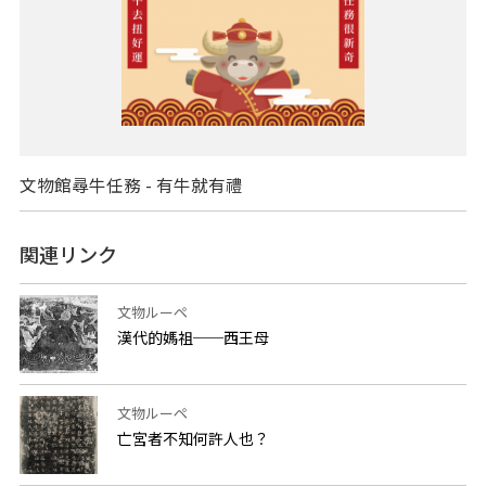
文物館尋牛任務 - 有牛就有禮
関連リンク
文物ルーペ
漢代的媽祖──西王母
文物ルーペ
亡宮者不知何許人也？