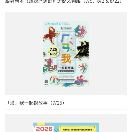
跟著繪本《茂茂歷遊記》遊歷文物館（7/5、8/2 & 8/22）
「漢」我一起說故事（7/25）