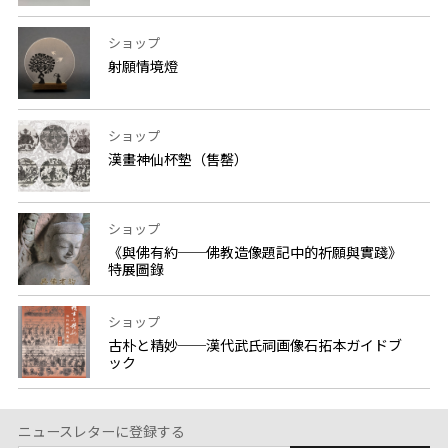
ショップ
射願情境燈
ショップ
漢畫神仙杯墊（售罄）
ショップ
《與佛有約──佛教造像題記中的祈願與實踐》
特展圖錄
ショップ
古朴と精妙──漢代武氏祠画像石拓本ガイドブ
ック
ニュースレターに登録する