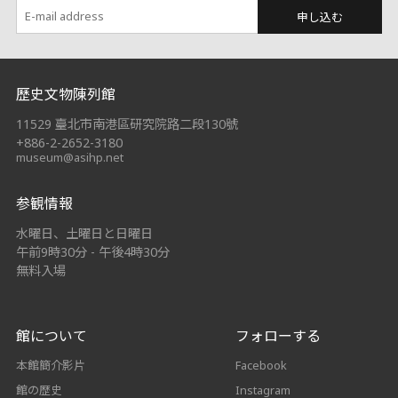
申し込む
:::
歷史文物陳列館
11529 臺北市南港區研究院路二段130號
+886-2-2652-3180
museum@asihp.net
参観情報
水曜日、土曜日と日曜日
午前9時30分 - 午後4時30分
無料入場
館について
フォローする
本館簡介影片
Facebook
館の歴史
Instagram