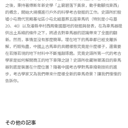
之後，秉持著傅斯年新史學「上窮碧落下黃泉，動手動腳找東西」
的概念，開始大規模進行戶外的科學考古發掘的工作。史語所於殷
墟小屯商代宮殿基址區小屯北組墓葬五座車馬坑（特別是小屯墓
20、40）以及濬縣辛村西周衛國墓地的發掘與發表，在為車馬器提
供出土系絡的條件之下，將過去對車馬器的認識帶來了全面的翻
新。然而，事情並沒有那麼簡單。埋在地下的馬車都已經支離拆
解，朽毀殆盡，中國上古馬車的具體樣態究竟是什麼樣子，還需要
在若隱若現的地下材料中不斷推敲琢磨。究竟史語所第一代的考古
學家是如何解開商王的地下車陣之謎？史語所收藏琳瑯滿目的車馬
器到底是裝置在什麼位置？隨著中國考古學對馬車撥剔技術的進
步，考古學家又為我們帶來什麼樣全新的車馬奇景？讓我們慢慢的
告訴你。
その他の記事