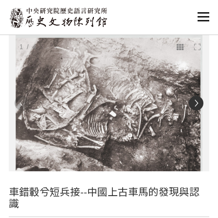
:::
:::
1
/ 4
車錯轂兮短兵接--中國上古車馬的發現與認
識