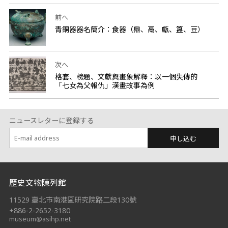
前へ
青銅器器名簡介：食器（鼎、鬲、甗、簋、豆）
次へ
格套、榜題、文獻與畫象解釋：以一個失傳的
「七女為父報仇」漢畫故事為例
ニュースレターに登録する
申し込む
:::
歷史文物陳列館
11529 臺北市南港區研究院路二段130號
+886-2-2652-3180
museum@asihp.net