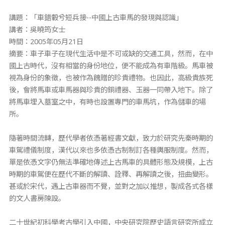
講題：「車錯轂兮短兵接--中國上古車馬的發現與認識」
講者：吳曉筠女士
時間：2005年05月21日
摘要：車子車子在現代生活中是不可或缺的交通工具，然而，在中
國上古時代，沒有相當的身份地位，便不能成為有車階級。馬車被
視為身份的象徵，也被作為餽贈的珍貴禮物。也因此，高級貴族死
後，會將馬車或車馬器與珍貴的銅禮器、玉器一同帶入地下。除了
將馬車埋入墓室之中，有時也設置專門的車馬坑，作為儲車的場
所。
隨著時間流轉，歷代學者依憑著經書文獻，致力於研究先秦時期的
車駕禮儀制度，漢代以來也多依憑古制制訂各種輿服制度。然而，
單是依憑文字仍無法準確地傳述上古馬車的具體形態及規模，上古
時期的車駕便在歷代不斷的解讀、詮釋、再解讀之後，扭曲變形。
甚或於宋代，遇上古車器而不覺，並對之加以推想，製成各式各樣
的文人書房陳設。
二十世紀初科學考古學引入中國，中央研究院歷史語言研究所成立