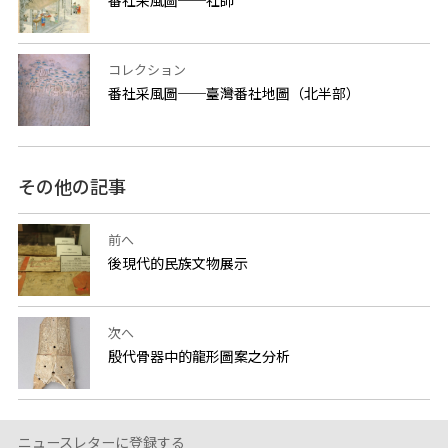
番社采風圖──社師
コレクション
番社采風圖──臺灣番社地圖（北半部）
その他の記事
前へ
後現代的民族文物展示
次へ
殷代骨器中的龍形圖案之分析
ニュースレターに登録する