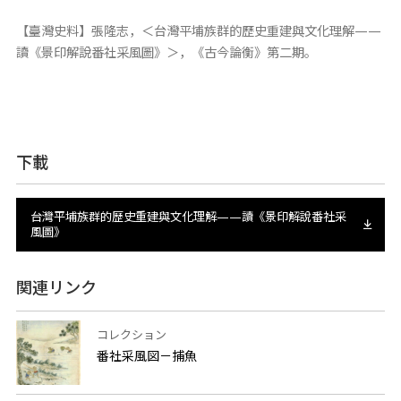
【臺灣史料】張隆志，＜台灣平埔族群的歷史重建與文化理解——
讀《景印解說番社采風圖》＞，《古今論衡》第二期。
下載
台灣平埔族群的歷史重建與文化理解——讀《景印解說番社采
風圖》
関連リンク
コレクション
番社采風図－捕魚