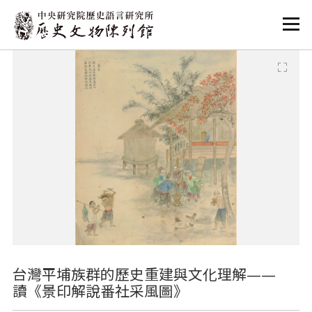
:::
:::
台灣平埔族群的歷史重建與文化理解——
讀《景印解說番社采風圖》