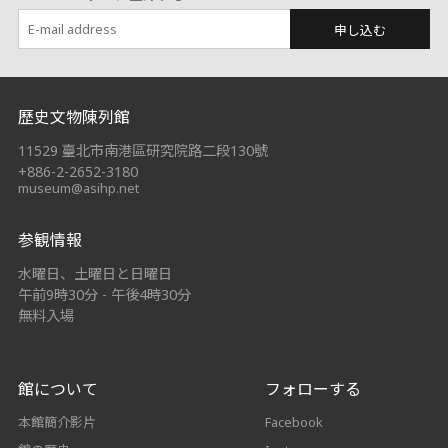
申し込む
:::
歷史文物陳列館
11529 臺北市南港區研究院路二段130號
+886-2-2652-3180
museum@asihp.net
参観情報
水曜日、土曜日と日曜日
午前9時30分 - 午後4時30分
無料入場
館について
フォローする
本館簡介影片
Facebook