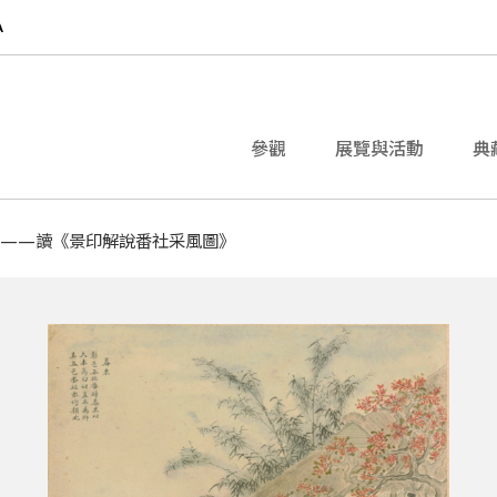
參觀
展覽與活動
典
解——讀《景印解說番社采風圖》