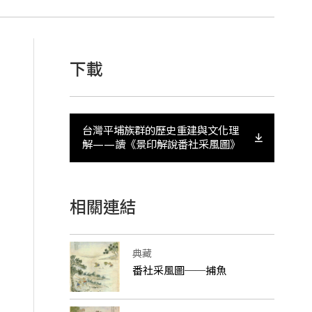
下載
台灣平埔族群的歷史重建與文化理
解——讀《景印解說番社采風圖》
相關連結
典藏
番社采風圖──捕魚