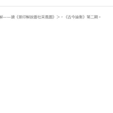
解——讀《景印解說番社采風圖》＞，《古今論衡》第二期。