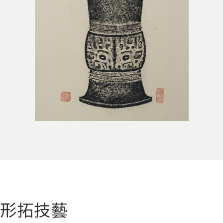
全形拓技藝