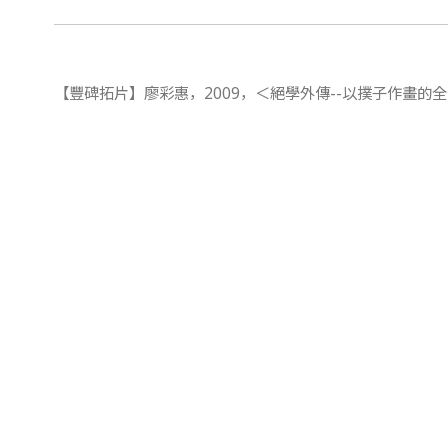
【豐碑拓片】廖彩惠，2009，＜絕學外傳--以撲子作畫的