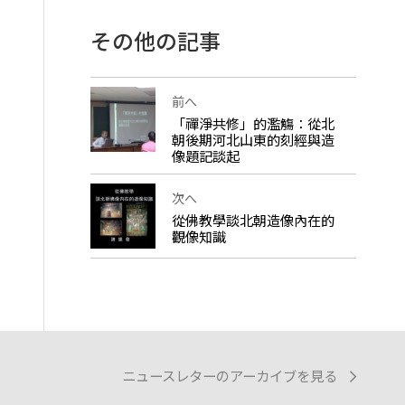
その他の記事
前へ
「禪淨共修」的濫觴：從北
朝後期河北山東的刻經與造
像題記談起
次へ
從佛教學談北朝造像內在的
觀像知識
ニュースレターのアーカイブを見る