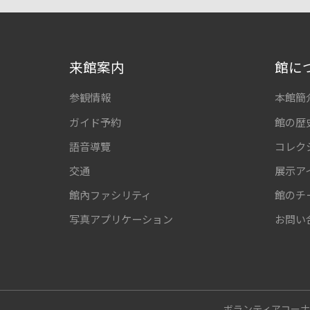
来館案内
館に
参観情報
本館簡
ガイド予約
館の歴
語音導覽
コレク
交通
展示ア
館內ファシリティ
館のチ
写真アプリケーション
お問い
ボランティアコー