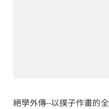
絕學外傳--以撲子作畫的