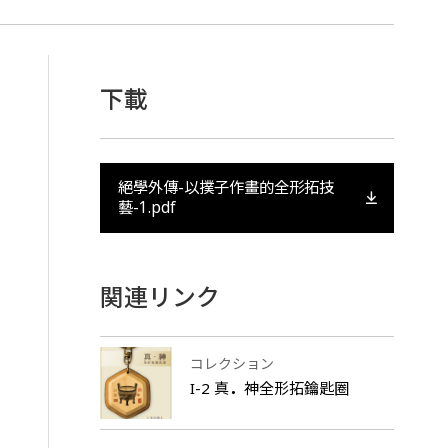
下載
絕學外傳-以撲子作畫的全形拓技
藝-1.pdf
関連リンク
コレクション
I-2 真
．
神全形拓鑰匙圈