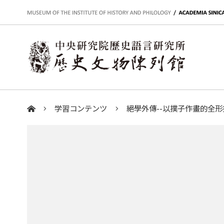
:::
学習コンテンツ
絕學外傳--以撲子作畫的全
:::