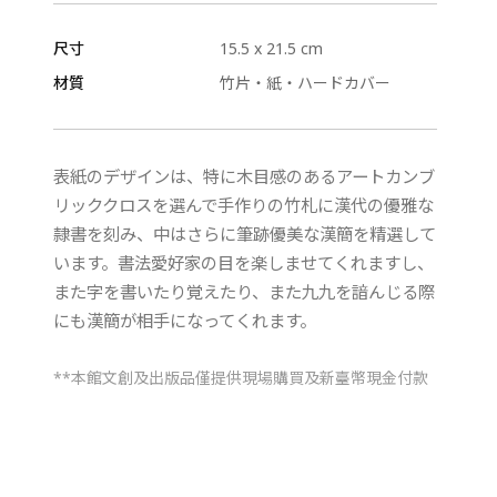
尺寸
15.5 x 21.5 cm
材質
竹片・紙・ハードカバー
表紙のデザインは、特に木目感のあるアートカンブ
リッククロスを選んで手作りの竹札に漢代の優雅な
隷書を刻み、中はさらに筆跡優美な漢簡を精選して
います。書法愛好家の目を楽しませてくれますし、
また字を書いたり覚えたり、また九九を諳んじる際
にも漢簡が相手になってくれます。
**本館文創及出版品僅提供現場購買及新臺幣現金付款