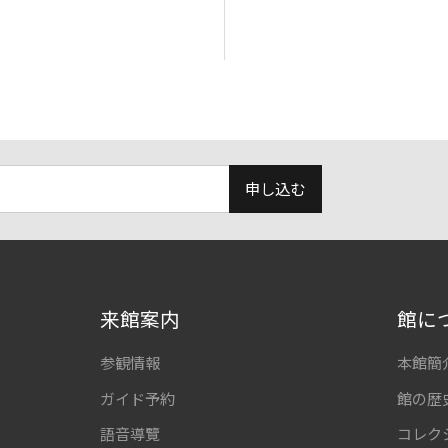
申し込む
来館案内
館に
参観情報
本館簡
ガイド予約
館の歴
語音導覽
コレク