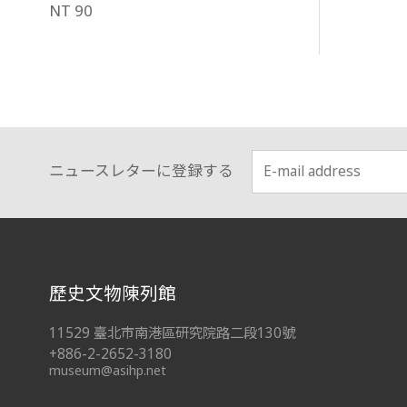
NT 90
ニュースレターに登録する
:::
歷史文物陳列館
11529 臺北市南港區研究院路二段130號
+886-2-2652-3180
museum@asihp.net