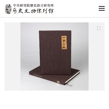
:::
:::