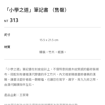
「小學之道」筆記書 （售罄）
313
NT
尺寸
15.5 x 21.5 cm
材質
精裝，竹片，紙張。
「小學之道」筆記書在封皮設計上，不僅特意挑選木紋質感的藝術裝禎
布，搭配刻有優雅漢代隸書的手工竹片，內文裡更精選書跡優美的漢
簡，讓書法愛好者能一飽眼福，也讓您在寫字、識字、背九九術之際，
由漢代簡牘陪伴左右。
產品企劃：王家瑋
**本館文創及出版品僅提供現場購買及新臺幣現金付款