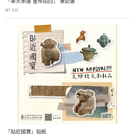
「奉天承運 皇帝詔曰」 筆記書
NT 313
「貼近國寶」貼紙