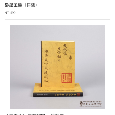
梟鉛筆機（售罄）
NT 499