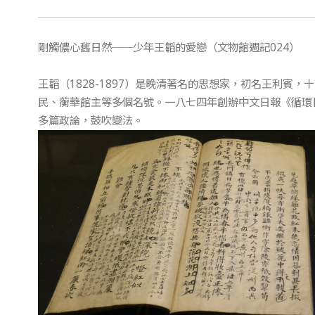
剛觸儂心舊日然──少年王韜的愛戀（文物館週記024）
王韜（1828-1897）是晚清著名的思想家，初名王利賓
民、蘅華館主等多個名號。一八七四年創辦中文日報《循環
多篇政論，鼓吹變法。