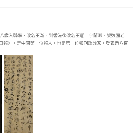
，十八歲入縣學，改名王瀚，到香港後改名王韜。字蘭卿，號弢園老
日報》，是中國第一位報人，也是第一位報刊政論家，發表過八百