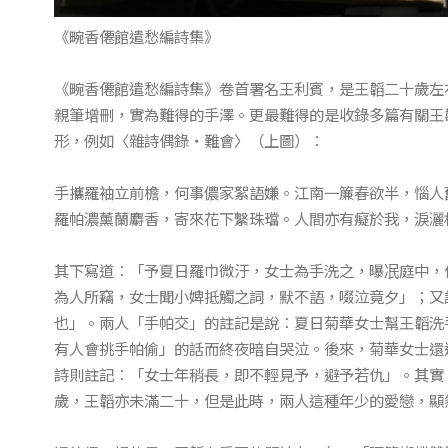
《畹香僊館遣愁編詩集》
《畹香僊館遣愁編詩集》卷首署名王利賓，是王韜二十歲左
親筆增刪，實為難得的手澤。更最難得的是收錄多篇有關王
形，例如〈雜詩偶錄‧難會〉（上圖）：
手攜羅袖立前檐，何事儂家絮語嫌。江南一簾春欲半，惱人
羅帕濃薰蘭麝香，寄來花下繫珠璫。人間亦有癡於我，淚灑
其下寫道：「予夏日羅巾微汙，女士為手洗之，曝冺庭中，
為人所竊，女士聞小婢抵觸之詞，默不語，啜泣竟夕」；又
也」。兩人「手帕交」的註記是說：夏日菊華女士幫王韜洗
有人會挑手帕偷」的話而終夜暗自哭泣。後來，菊華女士還
詩則註記：「女士年稍長，即不輕見予，避予若仇」。其實
歲，王韜亦未滿二十，但是此時，兩人這種年少的愛戀，顯