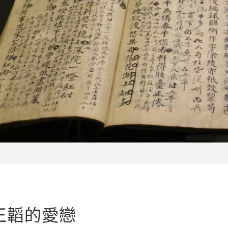
王韜的愛戀