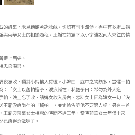
右的詩集，未見他館著錄收藏，也沒有刊本流傳，書中有多處王韜
韜與菊華女士的相戀過程，王韜在詩篇下以小字述說兩人來往的情
舊恨上眉尖。
相思染海棠。
偶夜忘收，囑其小婢攜入房櫳。小婢曰：庭中之物頗多，豈懼一帕
說：「女士以舊帕贈予，淚痕尚在，私語予曰：希勿為外人道
手帕，晚上忘了收，請婢女收入房內，怎料女士因為婢女一句「沒
送王韜淚痕尚存的「舊帕」，並偷偷告訴他不要跟人提。另有一首
，王韜與菊華女士相戀的時間不過三年，當時菊華女士年僅十來
然已識得愁滋味了。