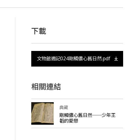
下載
文物館週記024剛觸儂心舊日然.pdf
相關連結
典藏
剛觸儂心舊日然──少年王
韜的愛戀