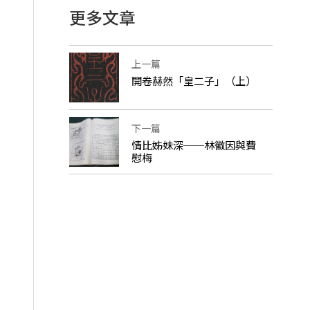
更多文章
上一篇
開卷赫然「皇二子」（上）
下一篇
情比姊妹深──林徽因與費
慰梅