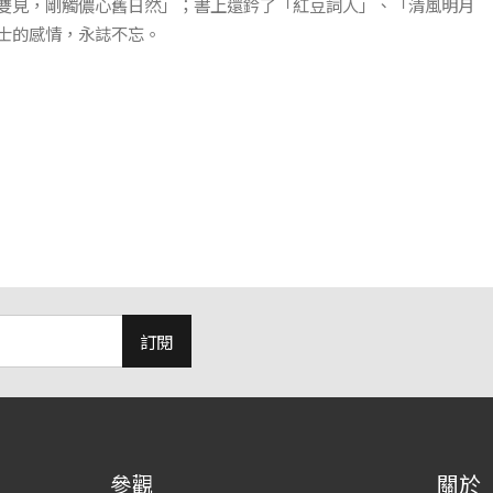
雙見，剛觸儂心舊日然」；書上還鈐了「紅豆詞人」、「清風明月
士的感情，永誌不忘。
訂閱
參觀
關於