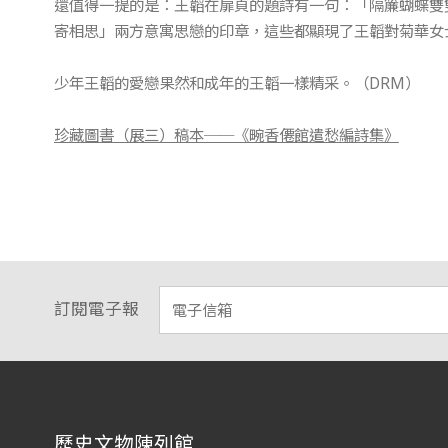
還值得一提的是：王韜在扉頁的題詩有一句：「隔簾蝴蝶雙
寄相思」兩方意寓思戀的印章，這些都顯現了王韜對菊華女
少年王韜的愛戀果然和成年的王韜一樣精采。（DRM）
珍藏圖書（展三）稿本──《畹香僊館遣愁編詩集》
訂閱電子報
:::
歷史文物陳列館