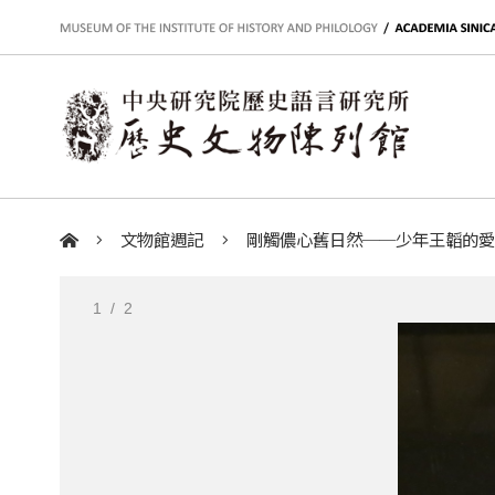
:::
文物館週記
剛觸儂心舊日然──少年王韜的
:::
1
/ 2