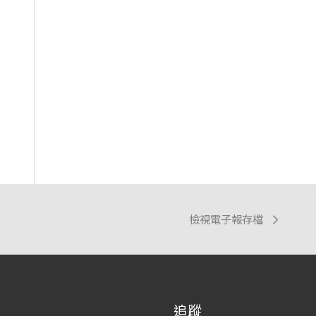
檢視電子報存檔
追蹤