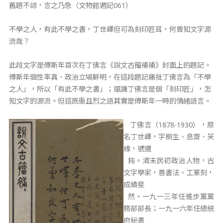
舊題不諒，言之乃急（文物館週記061）
不學之人，有此不學之書，丁世嶧但可為刻印匠耳，何曾知文字源
流哉？
此段文字是傅斯年首次在丁佛言《說文古籀補補》封面上的題記。
傅斯年個性率真、政治立場鮮明，在這段題記痛批丁佛言為「不學
之人」，所以「有此不學之書」；還譏丁佛言是個「刻印匠」，怎
知文字的源流。但這既衝且烈之語其實是傅斯年一時的情緒語言。
丁佛言（1878-1930），原
名丁世嶧，字桐生、息齋、芙
緣，號邁
鈍。清末民初政治人物，古
文字學家，善書法、工篆刻，
成績斐
然。一九一三年任進步黨黨
務部部長；一九一六年任總統
府秘書