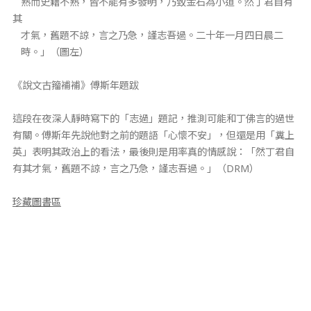
熟而史籍不熟，皆不能有多發明，乃致金石為小道。然丁君自有
其
才氣，舊題不諒，言之乃急，謹志吾過。二十年一月四日晨二
時。」（圖左）
《說文古籀補補》傅斯年題跋
這段在夜深人靜時寫下的「志過」題記，推測可能和丁佛言的過世
有關。傅斯年先說他對之前的題語「心懷不安」，但還是用「糞上
英」表明其政治上的看法，最後則是用率真的情感說：「然丁君自
有其才氣，舊題不諒，言之乃急，謹志吾過。」（DRM）
珍藏圖書區