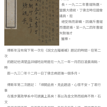
長。一九二二年曹錕賄選，
當選大總統，丁佛言時任國會
議員，拒
絕受賄而辭職，因痛斥曹錕
而遭逮捕，至一九二四年曹錕
失勢後才
獲釋。
傅斯年沒有寫下第一次在《說文古籀補補》題記的時間，但第二
次
的題記他清楚且詳細地註明是在一九三一年一月四日凌晨兩點，
時
距一九三○年十二月一日丁佛言病逝後一個多月。
傅斯年第二次題記：「頃開此帙，見此題語，心懷不安。丁君行
事
在進步黨政學系中可謂糞上英矣！吾以為金文熟而經典不熟，石
文