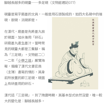
腳越長越多的硯臺──多足硯（文物館週記077）
硯臺是寫字磨墨的文具，一般是用石頭製成的，如四大名硯中的端
硯、歙硯、洮硯即是。
在漢代，磨墨是先將墨丸放
於硯面，加水後用「研石」
研磨墨丸產生墨汁。當時常
見的硯臺大都是三隻腳，稱
為「三足硯」。文物館二○
一二年「
小學之道
」展覽海
報，描繪了漢代文書官員
（主簿）書寫的情形，其身
前所放置的即三足硯，硯面
上有研墨用的研石。
漢代這「三足硯」，到了隋唐時期，其基本型式依然沒變，唯一較
大的變化是：腳越長越多。