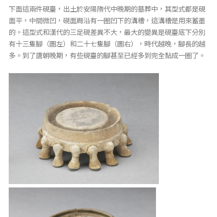
下面這兩件硯臺，出土於安陽隋代中晚期的墓葬中，其型式都是硯
面平，中間微凹，硯面周沿有一圈凹下的溝槽，這溝槽是用來蓄墨
的。這型式和漢代的三足硯差異不大，最大的變異是硯臺底下分別
有十三隻腳（圖左）和二十七隻腳（圖右），時代越晚，腳長的越
多。到了唐朝晚期，有些硯臺的腳甚至已經多到完全黏成一圈了。