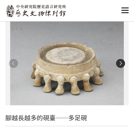
:::
:::
1
/ 3
腳越長越多的硯臺──多足硯