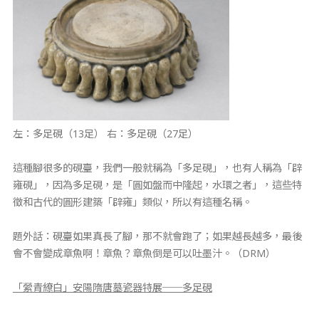
左：多足硯（13足） 右：多足硯（27足）
這種腳很多的硯臺，我們一般就稱為「多足硯」，也有人稱為「辟
雍硯」，因為多足硯，是「圓如盤而中隆起，水環之者」，這些特
徵和古代的圓形建築「辟雍」類似，所以有這種名稱。
題外話：硯臺如果真長了腳，那不就會跑了；如果越長越多，最後
會不會變成章魚啊！章魚？章魚倒是可以吐墨汁。（DRM）
「縈青繚白」安陽隋唐墓瓷器特展──多足硯