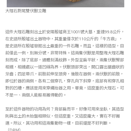
大理石對尾雙伏獸立雕
這件大理石雕刻出土於安陽殷墟商王1001號大墓，重達99.8公斤，
在史語所殷墟出土器物中，其重量僅次於110公斤的「牛方鼎」，
是史語所在殷墟發掘出土最重的一件石雕。而且，這樣的造型，目
前僅此一例，別無分號，非常特殊。這兩隻伏獸是用整塊大理石雕
刻而成，除了底部，通體刻滿紋飾。外型呈扁平狀，兩隻伏獸臀部
相連，相連處以一道凹線為界。伏獸頭部突出，開口露出鋸齒狀的
牙齒；四足帶爪，前肢前伸至頭旁，後肢在器側。兩伏獸的前肢，
即位於器的兩側，各有二個穿孔，穿孔向下斜穿，底部有和穿孔相
對的凹槽，應該是用來穿繩抬器之用。畢竟，這麼重的大理石，可
不是一、兩個人能輕易搬得動的。
至於這件器物的功用為何？背部扁而平，好像可用來坐臥，其造型
則與出土的木抬盤相類似，但這麼重，又這麼龐大，實在不好搬
運。所以，其功用和這兩隻動物一樣，目前還是不好判斷。
（DRM）