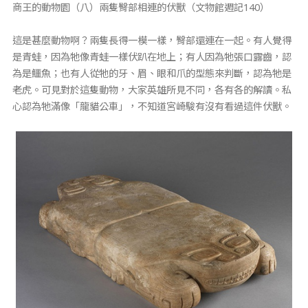
商王的動物園（八）兩隻臀部相連的伏獸（文物館週記140）
這是甚麼動物啊？兩隻長得一模一樣，臀部還連在一起。有人覺得
是青蛙，因為牠像青蛙一樣伏趴在地上；有人因為牠張口露齒，認
為是鱷魚；也有人從牠的牙、眉、眼和爪的型態來判斷，認為牠是
老虎。可見對於這隻動物，大家英雄所見不同，各有各的解讀。私
心認為牠滿像「龍貓公車」，不知道宮崎駿有沒有看過這件伏獸。