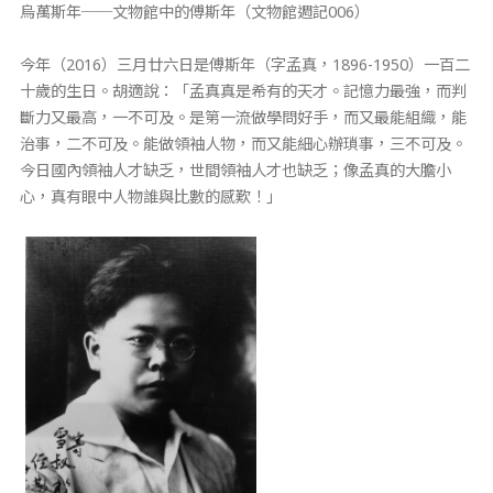
烏萬斯年──文物館中的傅斯年（文物館週記006）
今年（2016）三月廿六日是傅斯年（字孟真，1896-1950）一百二
十歲的生日。胡適說：「孟真真是希有的天才。記憶力最強，而判
斷力又最高，一不可及。是第一流做學問好手，而又最能組織，能
治事，二不可及。能做領袖人物，而又能細心辦瑣事，三不可及。
今日國內領袖人才缺乏，世間領袖人才也缺乏；像孟真的大膽小
心，真有眼中人物誰與比數的感歎！」