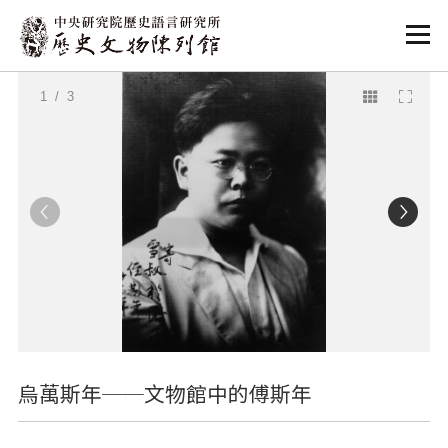
:::
:::
1
/ 3
烏萬斯年──文物館中的傅斯年