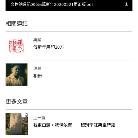
文物館週記006烏萬斯年20200521更正版.pdf
相關連結
典藏
傅斯年用印20方
典藏
相冊
更多文章
上一篇
我東曰歸，我情依遲──留別李莊栗峯碑銘