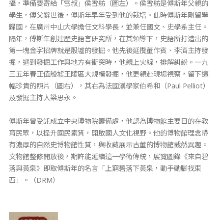
攝，準備要寄給「雪叔」侯雪舫（圖左）。侯雪舫是傅斯年父親的
學生，傅父辭世後，傅斯年早年受到他的栽培。此時傅斯年剛留學
歸國，在廣州中山大學擔任文科學長，並兼任國文、史學系主任。
隔年，傅斯年創建歷史語言研究所，在其領導下，史語所打造出的
第一塊金字招牌就是殷墟的發掘。他先後延攬董作賓、李濟主持發
掘，遇到發掘工作與地方有衝突時，他親上火線，排解糾紛。一九
三五年春正值殷墟王陵區大規模發掘，他更親赴現場視察，留下這
幅珍貴的照片（圖右），其右為法國漢學家伯希和（Paul Pelliot）
及發掘主持人梁思永。
傅斯年曾受託成立中央博物院籌備處，他認為博物館主要目的在教
育民眾，以提升國民素質，開啟國人文化視野。他的博物館理念帶
有濃厚的自然史博物館性質，與收藏展示古董的博物館截然異趣。
文物館整修開放後，期許能延續這一學術傳統，展覽圖錄《來自碧
落與黃泉》即取傅斯年的名言「上窮碧落下黃泉，動手動腳找東
西」。（DRM）