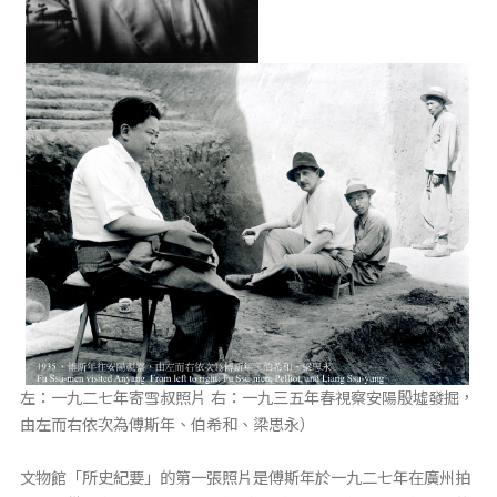
左：一九二七年寄雪叔照片 右：一九三五年春視察安陽殷墟發掘，
由左而右依次為傅斯年、伯希和、梁思永）
文物館「所史紀要」的第一張照片是傅斯年於一九二七年在廣州拍