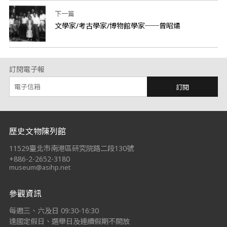
下一篇
文學家/考古學家/博物館學家──曾昭燏
訂閱電子報
訂閱
:::
歷史文物陳列館
11529臺北市南港區研究院路二段130號
+886-2-2652-3180
museum@asihp.net
參觀資訊
每週三、六及日 09:30-16:30
逢國定假日、選舉日及連續假期不開放