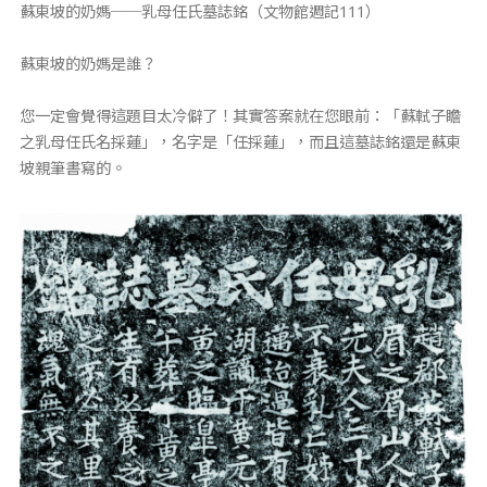
蘇東坡的奶媽──乳母任氏墓誌銘（文物館週記111）
蘇東坡的奶媽是誰？
您一定會覺得這題目太冷僻了！其實答案就在您眼前：「蘇軾子瞻
之乳母任氏名採蓮」，名字是「任採蓮」，而且這墓誌銘還是蘇東
坡親筆書寫的。