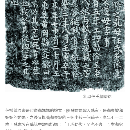
乳母任氏墓誌銘
任採蓮原來是照顧蘇媽媽的婢女，隨蘇媽媽嫁入蘇家，是蘇東坡和
姊姊的奶媽，之後又撫養蘇東坡的三個小孩一個孫子，享年七十二
歲。蘇東坡在墓誌中頌揚奶媽：「工巧勤儉，至老不衰」；對蘇家