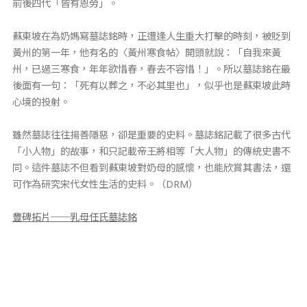
前後四代「皆有恩勞」。
蘇東坡在為奶媽寫墓誌銘時，正遭逢人生重大打擊的時刻，被貶到
黃州的第一年，他有名的〈黃州寒食帖〉開頭就說：「自我來黃
州，已過三寒食，年年欲惜春，春去不容惜！」。所以墓誌銘在最
後面有一句：「死有以葬之，不必其里也」，似乎也是蘇東坡此時
心境的投射。
雖然墓誌往往揚善隱惡，卻是重要的史料。墓誌銘記載了很多古代
「小人物」的故事，和只記載帝王將相等「大人物」的傳統史書不
同。這件墓誌不但看到蘇東坡對奶母的感懷，也能欣賞其書法，還
可作為研究宋代女性生活的史料。（DRM）
豐碑拓片──乳母任氏墓誌銘