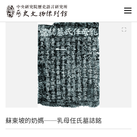
:::
:::
蘇東坡的奶媽──乳母任氏墓誌銘