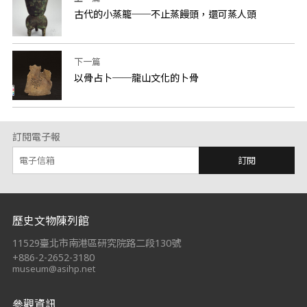
古代的小蒸籠──不止蒸饅頭，還可蒸人頭
下一篇
以骨占卜──龍山文化的卜骨
訂閱電子報
訂閱
:::
歷史文物陳列館
11529臺北市南港區研究院路二段130號
+886-2-2652-3180
museum@asihp.net
參觀資訊