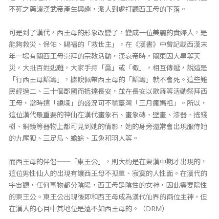
不死之藥讓漢武帝產生興趣，派人到處打聽西王母的下落。
可是到了漢代，西王母的形象改變了，變成一位美麗的貴婦人，是
能夠救災、保佑、賜福的「救世主」。在《漢書》中曾記載西漢末
年一場有關西王母崇拜的宗教活動，漢哀帝時，關東因大旱等天
災，大批百姓逃難，大家手持「稾」或「棷」，相互傳遞，說這是
「行西王母詔籌」，據說佩帶西王母的「詔籌」就不會死。這些難
民經過二、三十個郡國而抵達長安，並在長安以歌舞等活動祭拜西
王母，當時這「繞境」的盛況可不輸臺灣「三月瘋媽祖」。所以，
這位漢代最重要的神仙在漢代畫象石、畫象磚、壁畫、漆器、搖錢
樹、銅鏡等器物上都可見到她的倩影，她的身旁還常會出現服侍她
的九尾狐、三足烏、蟾蜍、玉兔和羽人等。
而西王母的伴侶──「東王公」，則大約是在東漢中期才出現的，
這位男性仙人的出現有讓西王母不孤單、寂寞的人性面。在漢代的
宇宙觀，任何事物都分陰陽，西王母是陰性的女神，因此需要陽性
的東王公。東王公出現後即和西王母成為漢代仙界的兩位主神，但
在漢人的心目中其地位是遠不如西王母的。（DRM）