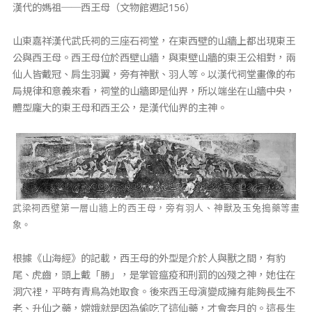
漢代的媽祖──西王母（文物館週記156）
山東嘉祥漢代武氏祠的三座石祠堂，在東西壁的山牆上都出現東王
公與西王母。西王母位於西壁山牆，與東壁山牆的東王公相對，兩
仙人皆戴冠、肩生羽翼，旁有神獸、羽人等。以漢代祠堂畫像的布
局規律和意義來看，祠堂的山牆即是仙界，所以端坐在山牆中央，
體型龐大的東王母和西王公，是漢代仙界的主神。
武梁祠西壁第一層山牆上的西王母，旁有羽人、神獸及玉兔搗藥等畫
象。
根據《山海經》的記載，西王母的外型是介於人與獸之間，有豹
尾、虎齒，頭上戴「勝」，是掌管瘟疫和刑罰的凶殘之神，她住在
洞穴裡，平時有青鳥為她取食。後來西王母演變成擁有能夠長生不
老、升仙之藥，嫦娥就是因為偷吃了這仙藥，才會奔月的。這長生