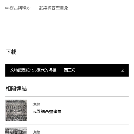
⇨樸古與精妙──武梁祠西壁畫象
下載
文物館週記156漢代的媽祖──西王母
相關連結
典藏
武梁祠西壁畫象
典藏