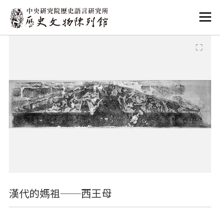
:::
:::
漢代的媽祖──西王母