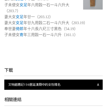
子未使女
女足
年六用穀一石一斗六升大
（
203.7
）
妻大女
女足
年廿一（
203.12
）
妻大女
女足
年廿九用穀二石一斗六升大（
203.19
）
奉世妻
倚郎
年十六長六尺三寸黑色（
54.19
）
子未使女
寄
年三用穀一石一斗六升（
161.1
）
下載
文物館週記159居延漢簡中的女性賤名
相關連結