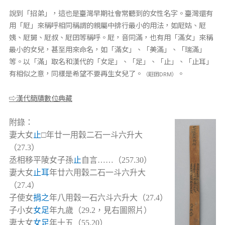
說到「招弟」，這也是臺灣早期社會常聽到的女性名字。臺灣還有
用「屘」來稱呼相同稱謂的親屬中排行最小的用法，如屘姑、屘
姨、屘舅、屘叔、屘囝等稱呼。屘，音同滿，也有用「滿女」來稱
最小的女兒，甚至用來命名，如「滿女」、「美滿」、「瑞滿」
等。以「滿」取名和漢代的「女足」、「足」、「止」、「止耳」
有相似之意，同樣是希望不要再生女兒了。
。
（屘囝DRM）
⇨漢代簡牘數位典藏
附錄：
妻大女
止
□
年廿一用穀二石一斗六升大
（
27.3
）
丞相移平陵女子孫
止
自言
……
（
257.30
）
妻大女
止耳
年廿六用穀二石一斗六升大
（
27.4
）
子使女
捐之
年八用穀一石六斗六升大（
27.4
）
子小女
女足
年九歲（
29.2
，見
右圖
照片）
妻大女
女足
年十五（
55.20
）