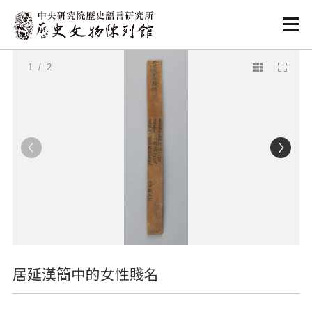
:::
:::
1
/ 2
居延漢簡中的女性賤名