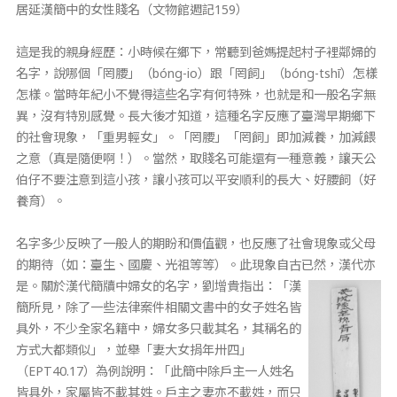
居延漢簡中的女性賤名（文物館週記159）
這是我的親身經歷：小時候在鄉下，常聽到爸媽提起村子裡鄰婦的
名字，說哪個「罔腰」（bóng-io）跟「罔飼」（bóng-tshī）怎樣
怎樣。當時年紀小不覺得這些名字有何特殊，也就是和一般名字無
異，沒有特別感覺。長大後才知道，這種名字反應了臺灣早期鄉下
的社會現象，「重男輕女」。「罔腰」「罔飼」即加減養，加減餵
之意（真是隨便啊！）。當然，取賤名可能還有一種意義，讓天公
伯仔不要注意到這小孩，讓小孩可以平安順利的長大、好腰飼（好
養育）。
名字多少反映了一般人的期盼和價值觀，也反應了社會現象或父母
的期待（如：臺生、國慶、光祖等等）。此現象自古已然，漢代亦
是。
關於漢代簡牘中婦女的名字，劉增貴指出：「漢
簡所見，除了一些法律案件相關文書中的女子姓名皆
具外，不少全家名籍中，婦女多只載其名，其稱名的
方式大都類似」，並舉「妻大女捐年卅四」
（EPT40.17）為例說明：「此簡中除戶主一人姓名
皆具外，家屬皆不載其姓。戶主之妻亦不載姓，而只