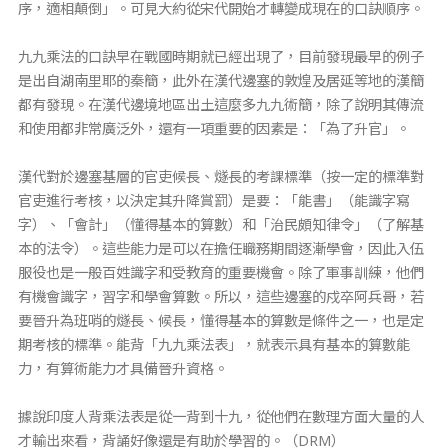
序，適相顛倒」。可見大約從宋代開始才轉變成現在的口訣順序。
九九乘法的口訣早在戰國時期就已經出現了，目前發現最早的例子
是出自湖南里耶的秦簡，此外在漢代邊塞的敦煌及居延等地的漢簡
都有發現。在漢代邊境地區出土這麼多九九術簡，除了說明其傳流
和使用都非常廣泛外，還有一項重要的因素是：「為了升官」。
漢代對於邊塞基層的官吏候長、燧長的考課標準（按一定的標準對
官吏進行考核，以決定其升降賞罰）是要：「能書」（能識字寫
字）、「會計」（懂得基本的算數）和「治民頗知律令」（了解基
本的法令）。這些能力是可以在擔任職務期間逐漸學會，因此入伍
服役也是一般百姓識字和受教育的重要機會。除了軍事訓練，他們
有機會識字，習字和學會算數。所以，這些邊塞的戍卒阿兵哥，若
要晉升為班哨的燧長、候長，懂得基本的算數是條件之一，也是定
期考核的標準。能背「九九乘法表」，就表示具有基本的算數能
力，有算術能力才具備晉升資格。
據說印度人背乘法表是從一背到十九，從他們在數理方面大量的人
才輸出來看，背誦好像還是有助於學習的。（DRM）