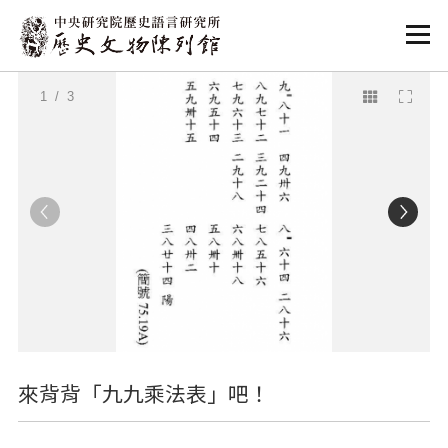
:::
:::
1
/ 3
來背背「九九乘法表」吧！