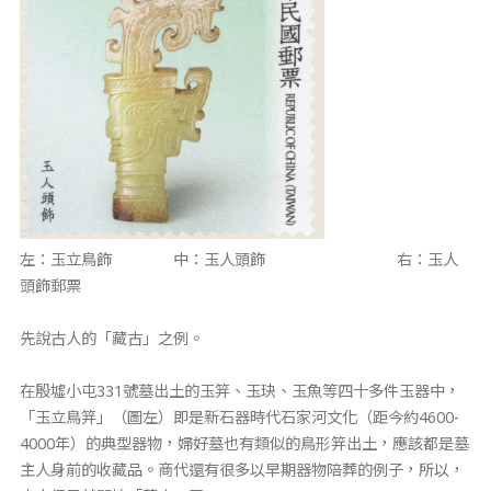
左：玉立鳥飾 中：玉人頭飾 右：玉人
頭飾郵票
先說古人的「藏古」之例。
在殷墟小屯331號墓出土的玉笄、玉玦、玉魚等四十多件玉器中，
「玉立鳥笄」（圖左）即是新石器時代石家河文化（距今約4600-
4000年）的典型器物，婦好墓也有類似的鳥形笄出土，應該都是墓
主人身前的收藏品。商代還有很多以早期器物陪葬的例子，所以，