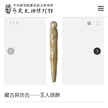
:::
:::
1
/ 3
藏古與仿古──玉人頭飾