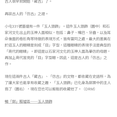
古人很早就開始「藏古」了。
再談古人的「仿古」之證。
小屯331號墓還有一件「玉人頭飾」。這件玉人頭飾（圖中）和石
家河文化出土的玉神人面相似，包括：鼻子、嘴巴、牙齒，以及耳
朵後面的卷形角等特徵的表現方式，皆有雷同之處。最大的差異在
於這玉人的眼睛是刻成「目」字型，這種眼睛的表現手法是典型的
「商代的眼睛」。即這是以石家河文化的玉神人面為摹仿的母題，
再加上商代習見的「目」字型眼。因此，這是古人的「仿古」之
作。
現在這兩件古人「藏古」、「仿古」的文物，都收藏在史語所，為
了讓大家也能享有收藏之趣，「玉人頭飾」已化身為郵票中的主人
翁了（圖右），現在您也可以輕鬆的收藏他了。（DRM）
暢「郵」殷墟區──玉人頭飾