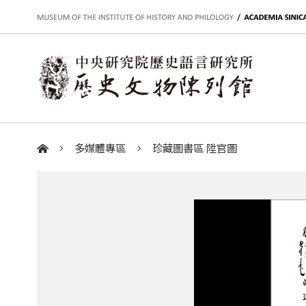
:::
多媒體專區
珍藏圖書區 陞官圖
:::