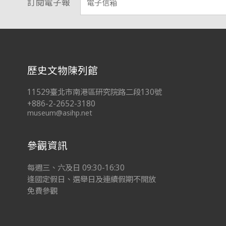
訂閱電子報
:::
歷史文物陳列館
11529臺北市南港區研究院路二段130號
+886-2-2652-3180
museum@asihp.net
參觀資訊
每週三、六及日 09:30-16:30
逢國定假日、選舉日及連續假期不開放
免費參觀