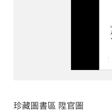
珍藏圖書區 陞官圖