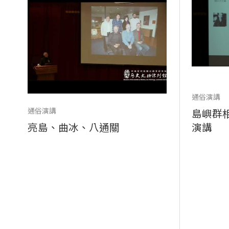
通俗演講
通俗演講
島嶼群
亮島、曲冰、八通關
演講