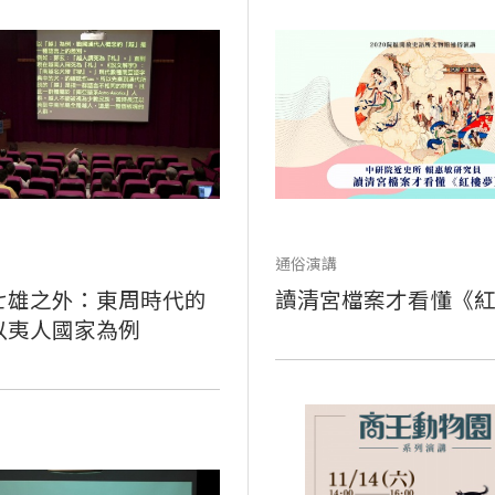
通俗演講
七雄之外：東周時代的
讀清宮檔案才看懂《
以夷人國家為例