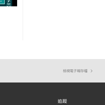
檢視電子報存檔
追蹤