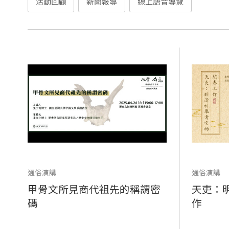
活動回顧
新聞報導
線上語音導覽
通俗演講
通俗演講
甲骨文所見商代祖先的稱謂密
天吏：
碼
作