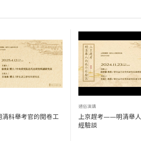
通俗演講
明清科舉考官的閱卷工
上京趕考——明清舉
經驗談