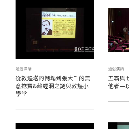
通俗演講
通俗演講
從敦煌塔的倒塌到張大千的無
五霸與
意挖寶&藏經洞之謎與敦煌小
他者—
學堂