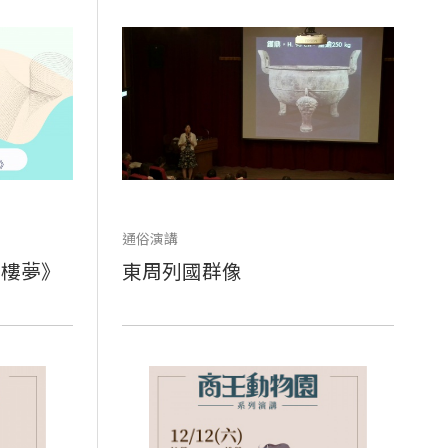
通俗演講
紅樓夢》
東周列國群像