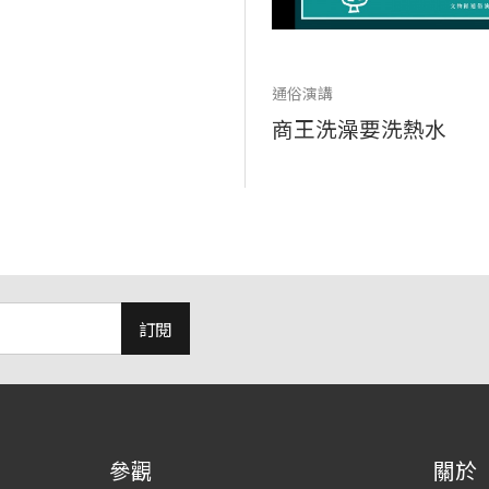
通俗演講
商王洗澡要洗熱水
訂閱
參觀
關於