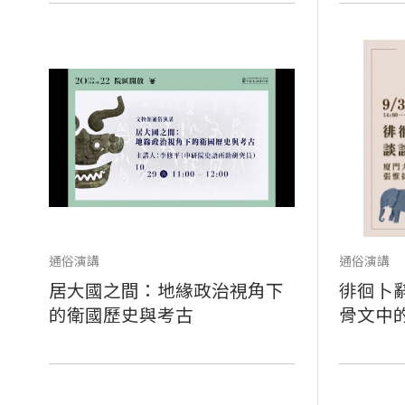
通俗演講
通俗演講
居大國之間：地緣政治視角下
徘徊卜
的衛國歷史與考古
骨文中