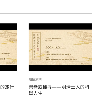
通俗演講
人的旅行
榮譽或挫辱——明清士人的科
舉人生