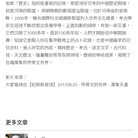
如果「歷史」指的是書寫的記錄，那麼現存可考的中國歷史開端，
就是河南的殷墟。 商朝晚期的都城遺址殷墟，位於河南省的安陽
縣，2006年，聯合國教科文組織將殷墟列­入世界文化遺產，考古學
家在這裡不斷挖掘出各種甲骨，上面刻劃的線條，有如一部天書，­
它們沉睡了3000多年，直到100多年前，人們才開始從中解開謎
團，知道它是殷人刻­在龜甲獸骨上的占卜記錄，也是中國最早的可
信史料，後人研究的內容，橫跨歷史、考古、­語言文字、古代科
技、天文曆法、繪畫雕刻等等各類領域，豐碩的學術成果，揭開了
包羅萬­象的甲骨文世界。
影片來源：
大愛電視台【紀錄新發現】20150620 - 甲骨文的世界 - 萬象天書
更多文章