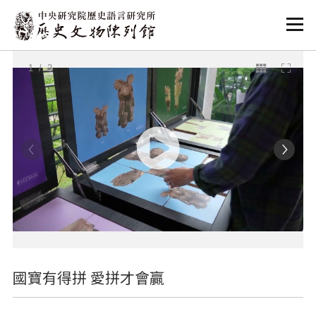
:::
:::
1
/ 2
國寶有得拼 愛拼才會贏