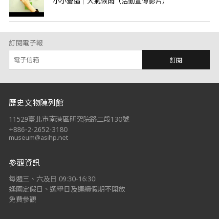
小小營造｜大氣恢閎（活動宣傳影片）
訂閱電子報
訂閱
:::
歷史文物陳列館
11529臺北市南港區研究院路二段130號
+886-2-2652-3180
museum@asihp.net
參觀資訊
每週三、六及日 09:30-16:30
逢國定假日、選舉日及連續假期不開放
免費參觀