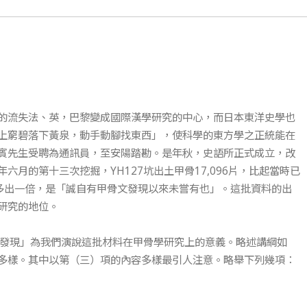
的流失法、英，巴黎變成國際漢學研究的中心，而日本東洋史學也
上窮碧落下黃泉，動手動腳找東西」，使科學的東方學之正統能在
賓先生受聘為通訊員，至安陽踏勘。是年秋，史語所正式成立，改
月的第十三次挖掘，YH127坑出土甲骨17,096片，比起當時已
還多出一倍，是「誠自有甲骨文發現以來未嘗有也」。這批資料的出
研究的地位。
的發現」為我們演說這批材料在甲骨學研究上的意義。略述講綱如
多樣。其中以第（三）項的內容多樣最引人注意。略舉下列幾項：