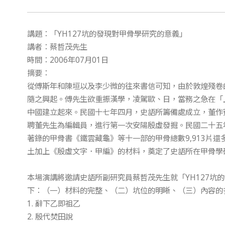
講題：「YH127坑的發現對甲骨學研究的意義」
講者：蔡哲茂先生
時間：2006年07月01日
摘要：
從傅斯年和陳垣以及李少微的往來書信可知，由於敦煌殘卷
隨之興起。傅先生欲重振漢學，凌駕歐、日，當務之急在「
中國建立起來。民國十七年四月，史語所籌備處成立，董作
聘董先生為編輯員，進行第一次安陽殷虛發掘。民國二十五年六
著錄的甲骨書《鐵雲藏龜》等十一部的甲骨總數9,913片
土加上《殷虛文字．甲編》的材料，奠定了史語所在甲骨學
本場演講將邀請史語所副研究員蔡哲茂先生就「YH127坑
下：（一）材料的完整、（二）坑位的明晰、（三）內容的
1. 辭下乙即祖乙
2. 殷代焚田說