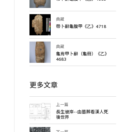
典藏
帶卜辭龜腹甲《乙》4718
典藏
龜背甲卜辭（龜冊）《乙》
4683
更多文章
上一篇
長生彼岸--由墓葬看漢人死
後世界
下一篇