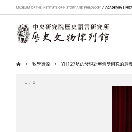
:::
教學資源
YH127坑的發現對甲骨學研究的意
:::
1
/ 2