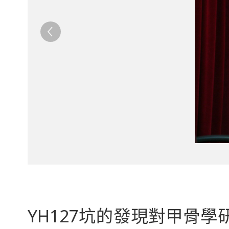
YH127坑的發現對甲骨學