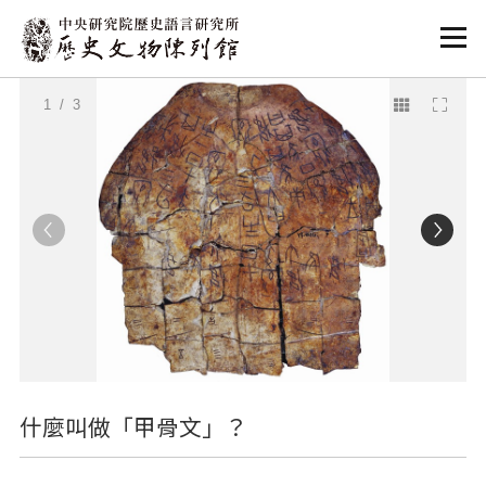
:::
:::
1
/ 3
什麼叫做「甲骨文」？