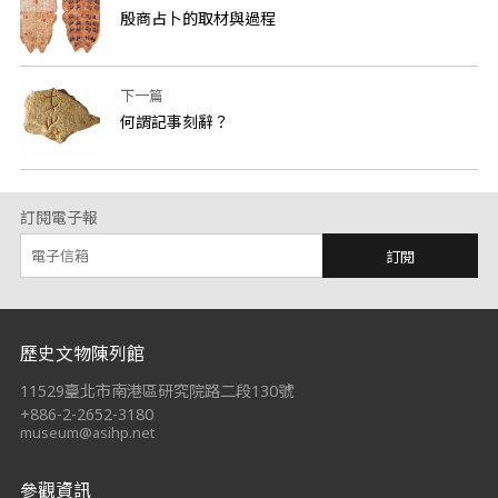
殷商占卜的取材與過程
下一篇
何謂記事刻辭？
訂閱電子報
訂閱
:::
歷史文物陳列館
11529臺北市南港區研究院路二段130號
+886-2-2652-3180
museum@asihp.net
參觀資訊