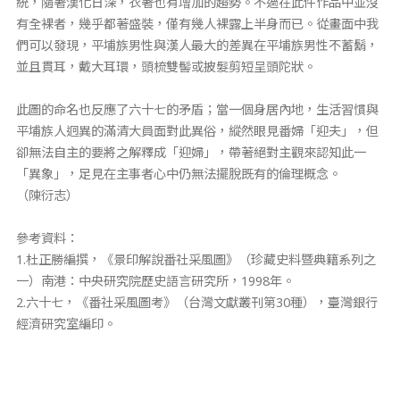
統，隨著漢化日深，衣著也有增加的趨勢。不過在此件作品中並沒
有全裸者，幾乎都著盛裝，僅有幾人裸露上半身而已。從畫面中我
們可以發現，平埔族男性與漢人最大的差異在平埔族男性不蓄鬍，
並且貫耳，戴大耳環，頭梳雙髻或披髮剪短呈頭陀狀。
此圖的命名也反應了六十七的矛盾；當一個身居內地，生活習慣與
平埔族人迥異的滿清大員面對此異俗，縱然眼見番婦「迎夫」，但
卻無法自主的要將之解釋成「迎婦」，帶著絕對主觀來認知此一
「異象」，足見在主事者心中仍無法擺脫既有的倫理概念。
（陳衍志）
參考資料：
1.杜正勝編撰，《景印解說番社采風圖》（珍藏史料暨典籍系列之
一）南港：中央研究院歷史語言研究所，1998年。
2.六十七，《番社采風圖考》（台灣文獻叢刊第30種），臺灣銀行
經濟研究室編印。