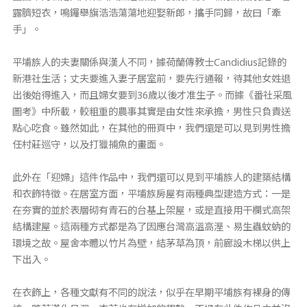
露臍短衣，鳴鑼舉旗浩浩蕩蕩地迎娶新郎，攜手同歸，故曰「牽
手」。
平埔族人的夫妻關係與漢人不同，據荷蘭傳教士Candidius記錄的
新港社生活；丈夫要進入妻子居室前，要先行通報，待其他女姓退
出後始得進入，而且婦女要到36歲以後才准生子。而據《番社采風
圖考》中所載，較粗重的農事其實是由女性來承擔，男性只負責送
點心吃食。雖然如此，在其他的冊頁中，我們還是可以見到男性擔
任村莊巡守，以及打獵捕魚的畫面。
此外在「迎婦」這件作品中，我們還可以見到平埔族人的建築結構
和衣飾特徵。在居室方面，平埔族房屋有兩種典型建造方式：一是
在夯實的並於表層砌有青石的台基上架屋，或是直接用干欄式高架
結構建屋。這兩種方式都是為了因應台灣高溫高溼、易生蟲蚊蚋的
環境之故。屋舍本體以竹片為壁，結茅草為頂，前廊設木梯以供上
下出入。
在衣飾上，各種文獻有不同的說法，似乎在早期平埔族有裸身的傳