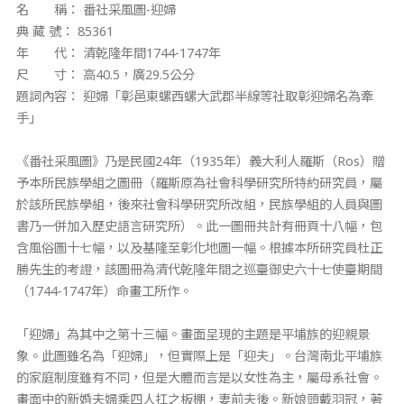
名 稱： 番社采風圖-迎婦
典 藏 號： 85361
年 代： 清乾隆年間1744-1747年
尺 寸： 高40.5，廣29.5公分
題詞內容： 迎婦「彰邑東螺西螺大武郡半線等社取彰迎婦名為牽
手」
《番社采風圖》乃是民國24年（1935年）義大利人羅斯（Ros）贈
予本所民族學組之圖冊（羅斯原為社會科學研究所特約研究員，屬
於該所民族學組，後來社會科學研究所改組，民族學組的人員與圖
書乃一併加入歷史語言研究所）。此一圖冊共計有冊頁十八幅，包
含風俗圖十七幅，以及基隆至彰化地圖一幅。根據本所研究員杜正
勝先生的考證，該圖冊為清代乾隆年間之巡臺御史六十七使臺期間
（1744-1747年）命畫工所作。
「迎婦」為其中之第十三幅。畫面呈現的主題是平埔族的迎親景
象。此圖雖名為「迎婦」，但實際上是「迎夫」。台灣南北平埔族
的家庭制度雖有不同，但是大體而言是以女性為主，屬母系社會。
畫面中的新婚夫婦乘四人扛之板棚，妻前夫後。新娘頭戴羽冠，著