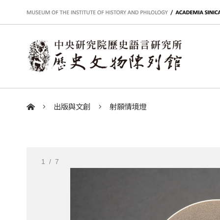
:::
出版與文創
射願情境燈
:::
1
/ 7