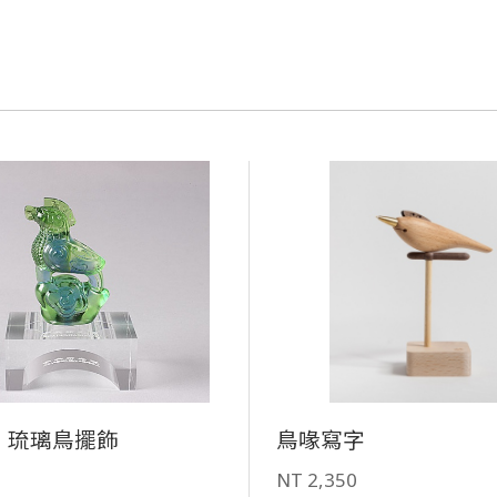
」琉璃鳥擺飾
鳥喙寫字
0
NT 2,350