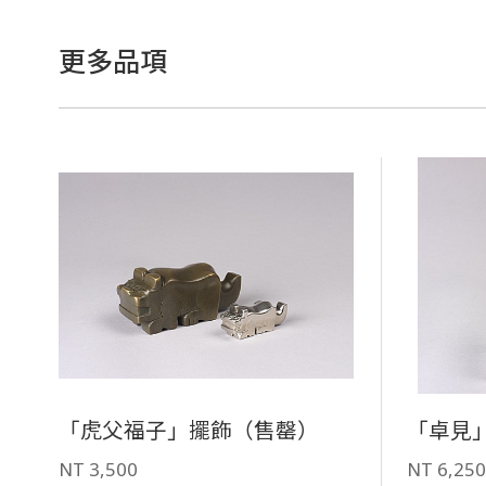
更多品項
「虎父福子」擺飾（售罄）
「卓見
NT 3,500
NT 6,25