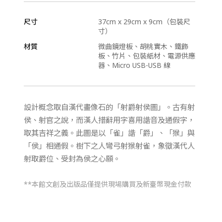
尺寸
37cm x 29cm x 9cm（包裝尺
寸）
材質
微曲鏡燈板、胡桃實木、鐵飾
板、竹片、包裝紙材、電源供應
器、Micro USB-USB 線
設計概念取自漢代畫像石的「射爵射侯圖」。古有射
侯、射官之說，而漢人措辭用字喜用諧音及通假字，
取其吉祥之義。此圖是以「雀」諧「爵」、「猴」與
「侯」相通假。樹下之人彎弓射猴射雀，象徵漢代人
射取爵位、受封為侯之心願。
**本館文創及出版品僅提供現場購買及新臺幣現金付款