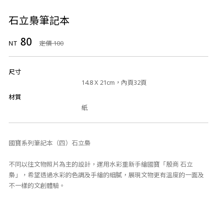
石立梟筆記本
80
NT
定價 100
尺寸
14.8 X 21cm，內頁32頁
材質
紙
國寶系列筆記本（四）石立梟
不同以往文物照片為主的設計，運用水彩重新手繪國寶「殷商 石立
梟」，希望透過水彩的色調及手繪的細膩，展現文物更有溫度的一面及
不一樣的文創體驗。