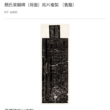
顏氏家廟碑（背面）拓片複製 （售罄）
NT 4,600