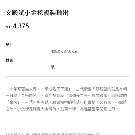
文殿試小金榜複製輸出
4,375
NT
尺寸
406.0 x 34.0 cm
材質
紙
「十年寒窗無人問，一舉成名天下知」，古代讀書人最盼望的就是有朝
一日能「金榜題名」，這件複製品（清道光二十七年文殿試）即所謂的
「金榜」。古代科舉考試，殿試揭曉的榜式叫作金榜，又有大、小金榜
之分。小金榜是繕寫大金榜時，別寫一榜，為進呈皇帝閱覽之用。
**本館文創及出版品僅提供現場購買及新臺幣現金付款