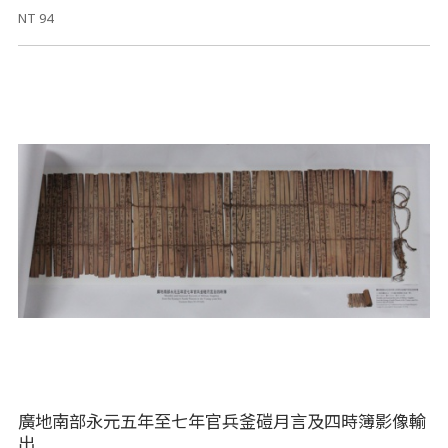
NT 94
廣地南部永元五年至七年官兵釜磑月言及四時簿影像輸
出