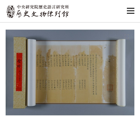
:::
:::