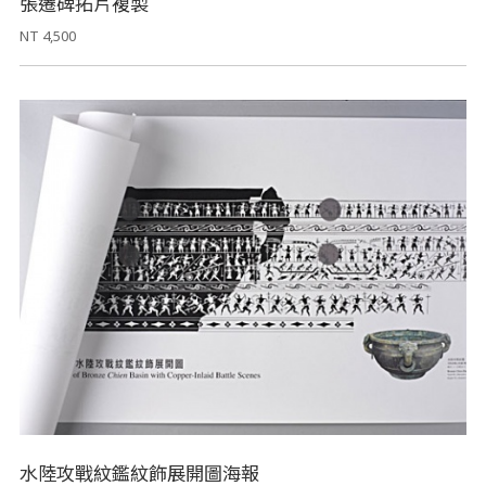
張遷碑拓片複製
NT 4,500
水陸攻戰紋鑑紋飾展開圖海報