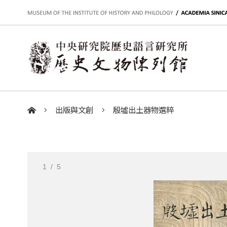
:::
出版與文創
殷墟出土器物選粹
:::
1
/ 5