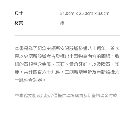
尺寸
31.0cm x 25.0cm x 3.0cm
材質
紙
本書是為了紀念史語所安陽殷墟發掘八十週年，首次
專以史語所殷墟考古發掘出土器物為內容的圖錄。收
錄的器類包含金屬、玉石、骨角牙蚌，以及陶器、陶
範，共計四百六十九件。二刷新增甲骨及重新拍攝六
十餘件青銅器。
**本館文創及出版品僅提供現場購買及新臺幣現金付款