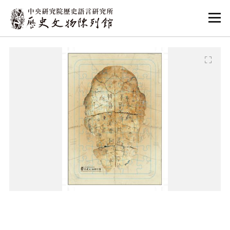
:::
:::