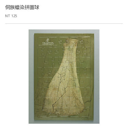
侗族蠟染拼圖球
NT 125