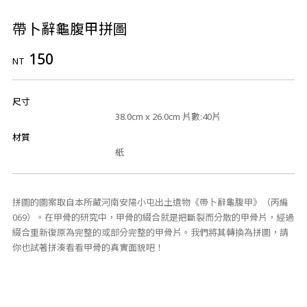
帶卜辭龜腹甲拼圖
150
NT
尺寸
38.0cm x 26.0cm 片數:40片
材質
紙
拼圖的圖案取自本所藏河南安陽小屯出土遺物《帶卜辭龜腹甲》（丙編
069）。在甲骨的研究中，甲骨的綴合就是把斷裂而分散的甲骨片，經過
綴合重新復原為完整的或部分完整的甲骨片。我們將其轉換為拼圖，請
你也試著拼湊看看甲骨的真實面貌吧！