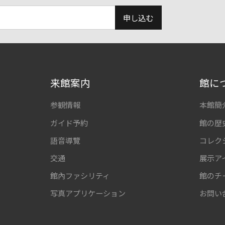
申し込む
来館案内
館に
参観情報
本館簡
ガイド予約
館の歴
語音導覽
コレク
交通
展示ア
館內ファシリティ
館のチ
写真アプリケーション
お問い