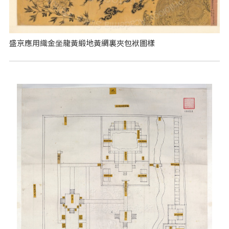
盛京應用織金坐龍黃緞地黃綢裏夾包袱圖樣