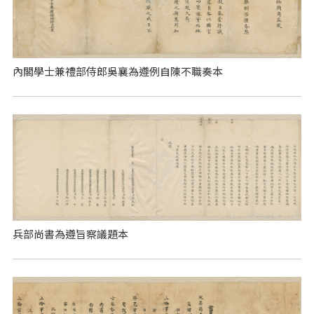
內閣學士兼禮部侍郎吳襄為遵例自陳不職奏本
兵部尚書為遵旨察議題本