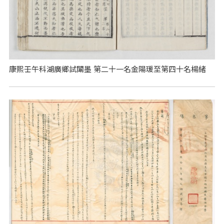
康熙壬午科湖廣鄉試闈墨 第二十一名金陽瑗至第四十名楊緒