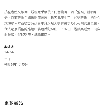
捐監者繳交銀兩，辦理完手續後，便會獲得一張「監照」證明身
分。然而報捐手續複雜而奔波，也因此產生了「代辦報捐」的仲介
或機構。本案被告吳廷貴本身以幫人寄送書信及代報捐監生為業，
代人赴京捐監的路途中偶遇首犯陳山三，陳山三遊說吳廷貴一同自
刻雕版，假印監照，誆騙銀兩。
典藏號
147747
年代
乾隆24年（1759）
更多藏品