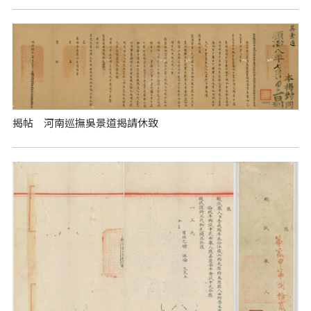
揭帖 河南巡撫吳景道揭請休致