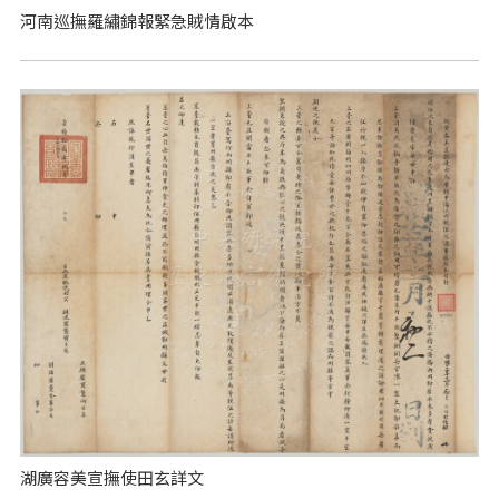
河南巡撫羅繡錦報緊急賊情啟本
湖廣容美宣撫使田玄詳文