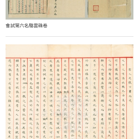
會試第六名駱雲硃卷