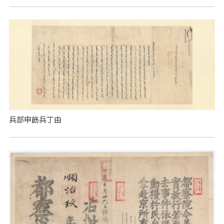
兵部申飭兵丁由