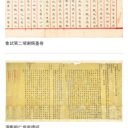
會試第二場謝錫墨卷
清聖祖仁皇帝遺詔