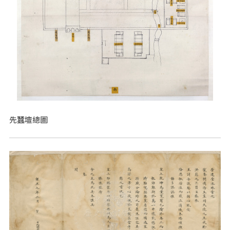
先蠶壇總圖