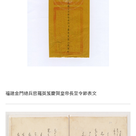
福建金門總兵官羅英笈慶賀皇帝長至令節表文