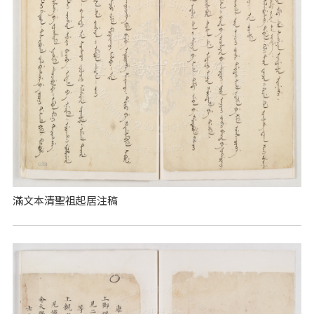
滿文本清聖祖起居注稿