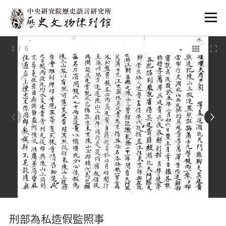
:::
1
/ 6
:::
刑部為私造假監照事