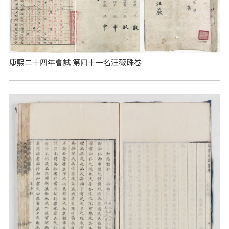
康熙二十四年會試 第四十一名汪薇硃卷