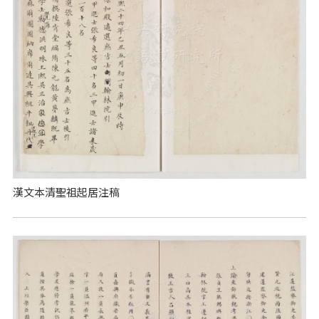
漢文本清聖祖起居注稿