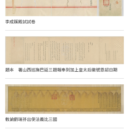
李成蹊殿試試卷
題本 署山西巡撫巴延三題報奉到加上皇太后徽號恩詔日期
敕諭劉瑞芬出使法義比三國