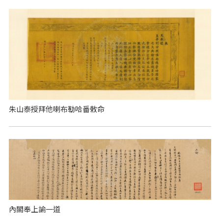
朱山泰授拜他喇布勒哈番敕命
內閣奉上諭一道