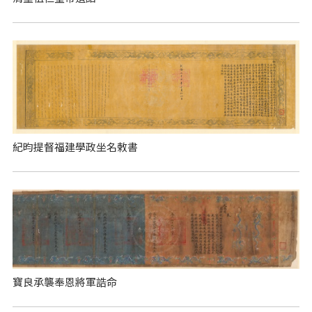
紀昀提督福建學政坐名敕書
寶良承襲奉恩將軍誥命