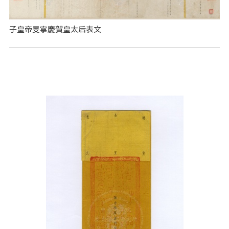
子皇帝旻寧慶賀皇太后表文