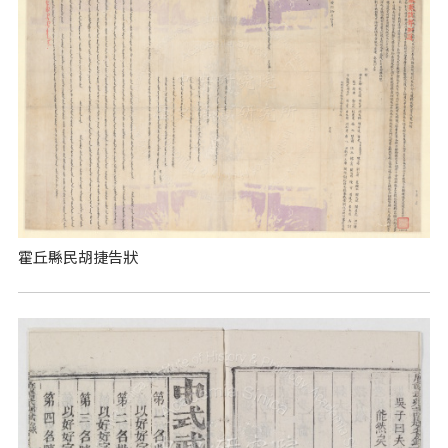
霍丘縣民胡捷告狀