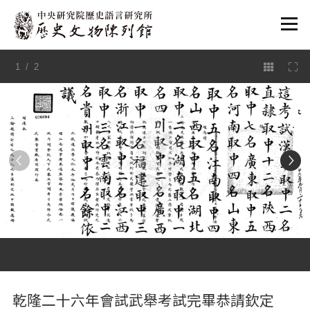
:::
1
/ 2
:::
乾隆二十六年會試武舉考試完畢恭請欽定