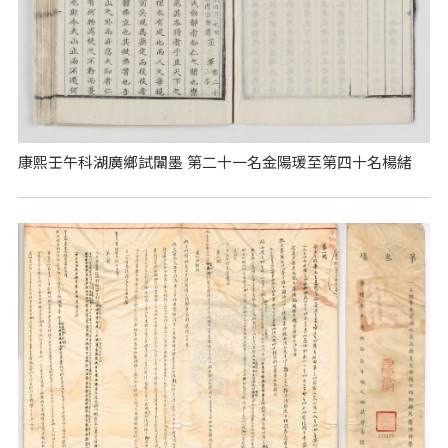
康熙壬午科湖廣鄉試闈墨 第二十一名金陽瑗至第四十名楊緒