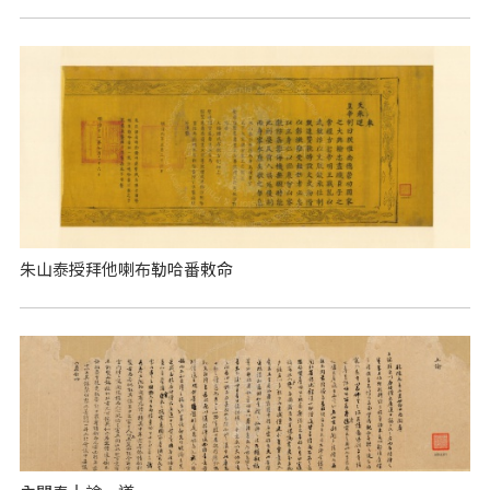
朱山泰授拜他喇布勒哈番敕命