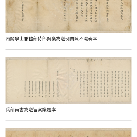
內閣學士兼禮部侍郎吳襄為遵例自陳不職奏本
兵部尚書為遵旨察議題本