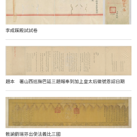
李成蹊殿試試卷
題本 署山西巡撫巴延三題報奉到加上皇太后徽號恩詔日期
敕諭劉瑞芬出使法義比三國