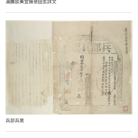
湖廣容美宣撫使田玄詳文
兵部兵票