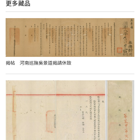
更多藏品
揭帖 河南巡撫吳景道揭請休致