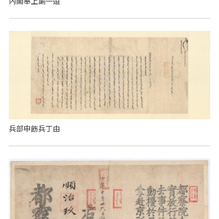
內閣奉上諭一道
兵部申飭兵丁由