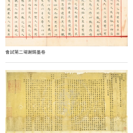
會試第二場謝錫墨卷