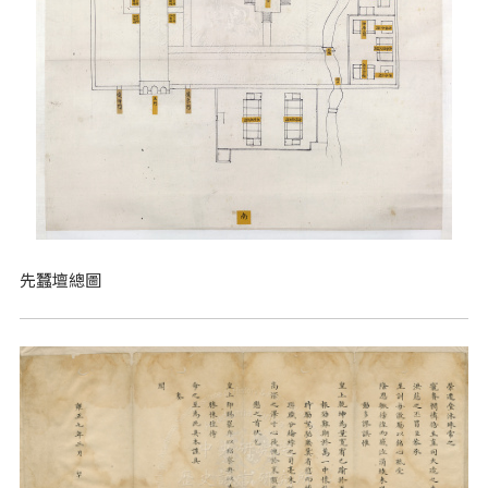
先蠶壇總圖