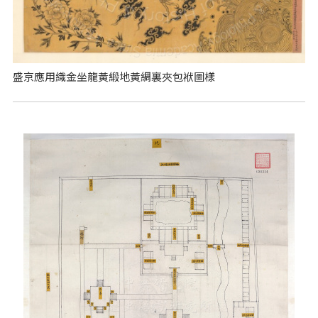
盛京應用織金坐龍黃緞地黃綢裏夾包袱圖樣