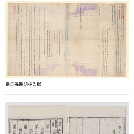
霍丘縣民胡捷告狀