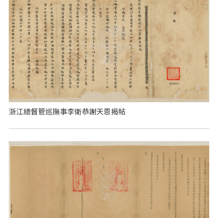
浙江總督管巡撫事李衛恭謝天恩揭帖