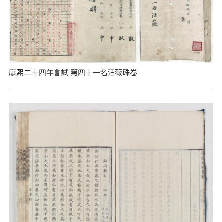
康熙二十四年會試 第四十一名汪薇硃卷