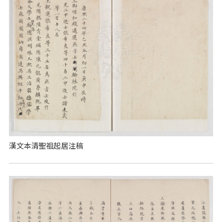
漢文本清聖祖起居注稿