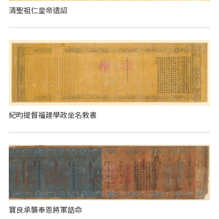
清聖祖仁皇帝遺詔
紀昀提督福建學政坐名敕書
寶良承襲奉恩將軍誥命