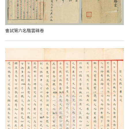
會試第六名駱雲硃卷