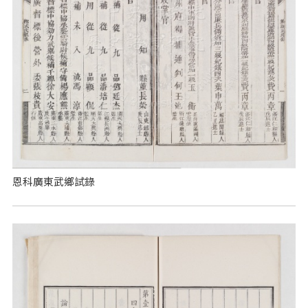
恩科廣東武鄉試錄