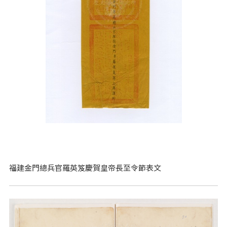
福建金門總兵官羅英笈慶賀皇帝長至令節表文