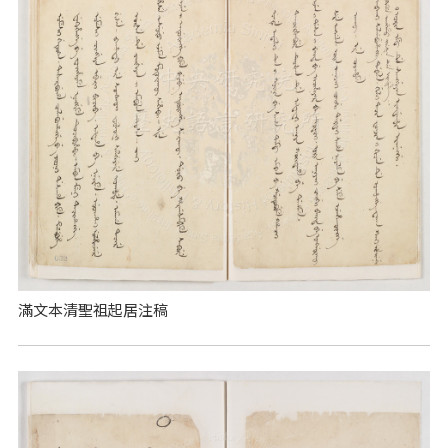
滿文本清聖祖起居注稿