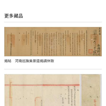
更多藏品
揭帖 河南巡撫吳景道揭請休致