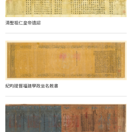
清聖祖仁皇帝遺詔
紀昀提督福建學政坐名敕書