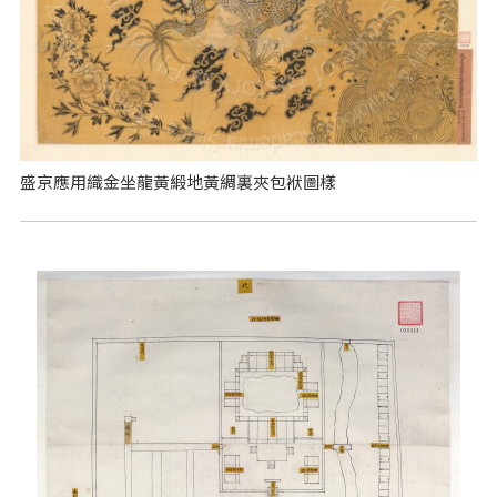
盛京應用織金坐龍黃緞地黃綢裏夾包袱圖樣