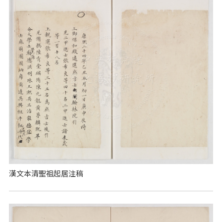
漢文本清聖祖起居注稿