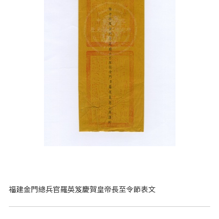
福建金門總兵官羅英笈慶賀皇帝長至令節表文