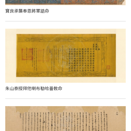
寶良承襲奉恩將軍誥命
朱山泰授拜他喇布勒哈番敕命