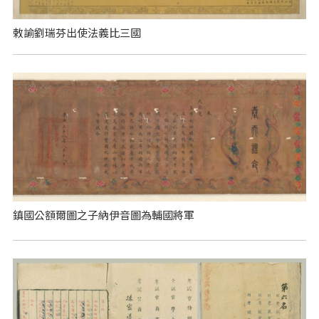
敕諭劉瑞芬出使法義比三國
鎮國公額爾圖之子納伊音圖為輔國將軍