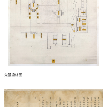
先蠶壇總圖