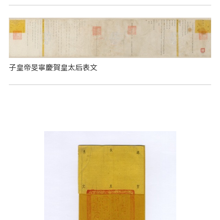
子皇帝旻寧慶賀皇太后表文