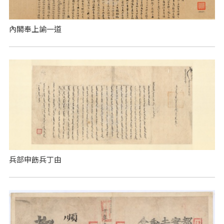
內閣奉上諭一道
兵部申飭兵丁由