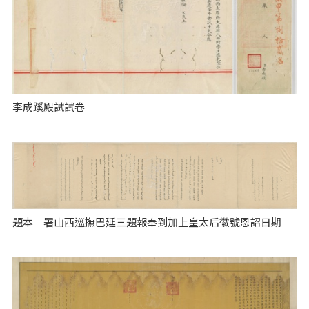
李成蹊殿試試卷
題本 署山西巡撫巴延三題報奉到加上皇太后徽號恩詔日期