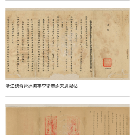
浙江總督管巡撫事李衛恭謝天恩揭帖