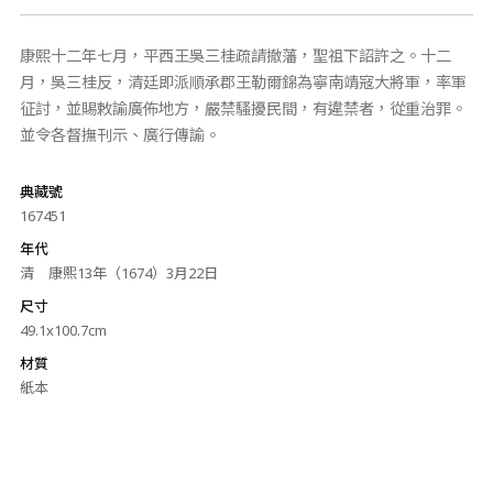
康熙十二年七月，平西王吳三桂疏請撤藩，聖祖下詔許之。十二
月，吳三桂反，清廷即派順承郡王勒爾錦為寧南靖寇大將軍，率軍
征討，並賜敕諭廣佈地方，嚴禁騷擾民間，有違禁者，從重治罪。
並令各督撫刊示、廣行傳諭。
典藏號
167451
年代
清 康熙13年（1674）3月22日
尺寸
49.1x100.7cm
材質
紙本