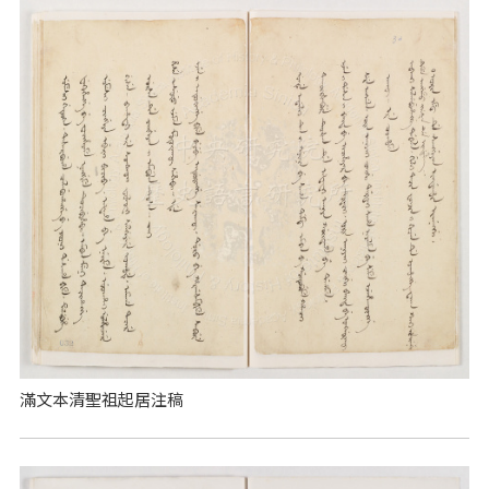
滿文本清聖祖起居注稿