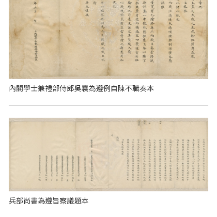
內閣學士兼禮部侍郎吳襄為遵例自陳不職奏本
兵部尚書為遵旨察議題本