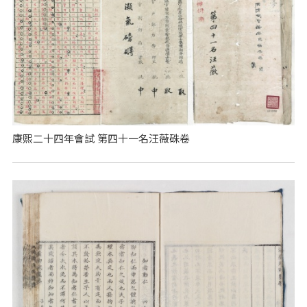
康熙二十四年會試 第四十一名汪薇硃卷