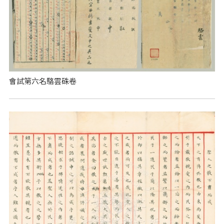
會試第六名駱雲硃卷