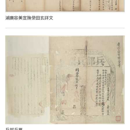
湖廣容美宣撫使田玄詳文
兵部兵票