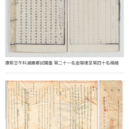
康熙壬午科湖廣鄉試闈墨 第二十一名金陽瑗至第四十名楊緒