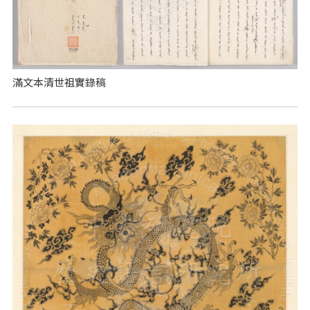
滿文本清世祖實錄稿