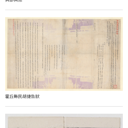
霍丘縣民胡捷告狀