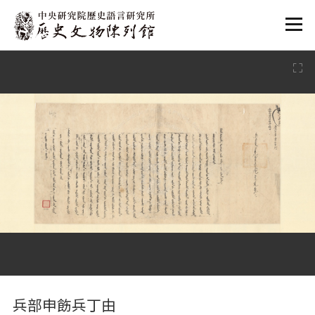
:::
:::
兵部申飭兵丁由