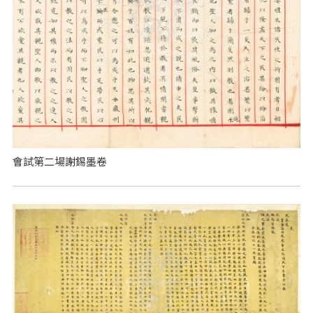
會試第二場謝錫墨卷