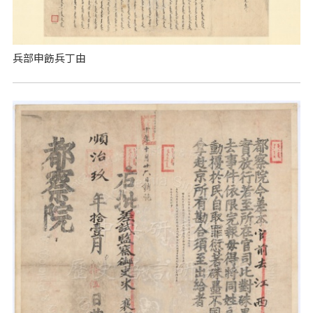
兵部申飭兵丁由