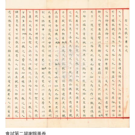
會試第二場謝錫墨卷