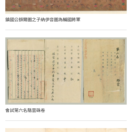
鎮國公額爾圖之子納伊音圖為輔國將軍
會試第六名駱雲硃卷