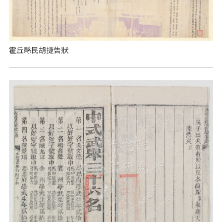
霍丘縣民胡捷告狀