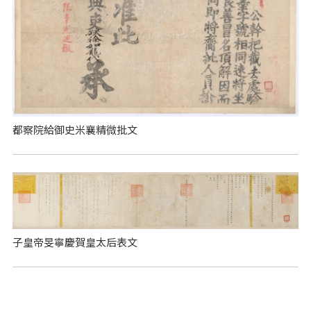
都察院給御史米襄精微批文
子皇帝旻寧慶賀皇太后表文