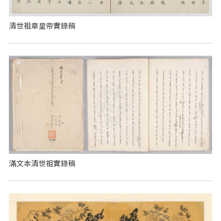
清世祖章皇帝實錄稿
滿文本清世祖實錄稿