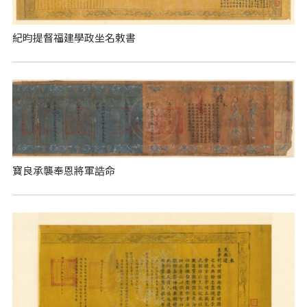
紀昀提督福建學政坐名敕書
寶良承襲奉恩將軍誥命