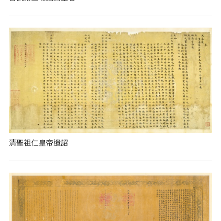
清聖祖仁皇帝遺詔