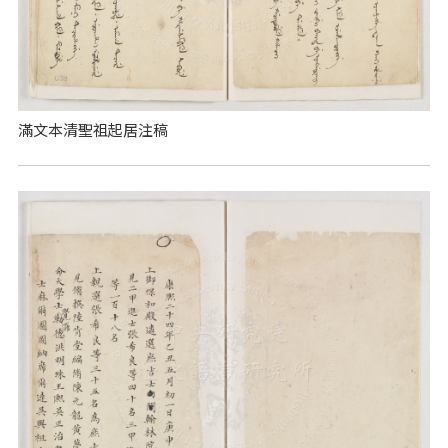
滿文本清聖祖起居注稿