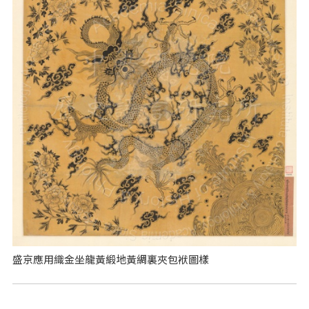
盛京應用織金坐龍黃緞地黃綢裏夾包袱圖樣