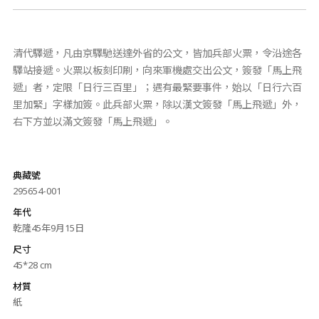
清代驛遞，凡由京驛馳送達外省的公文，皆加兵部火票，令沿途各
驛站接遞。火票以板刻印刷，向來軍機處交出公文，簽發「馬上飛
遞」者，定限「日行三百里」；遇有最緊要事件，始以「日行六百
里加緊」字樣加簽。此兵部火票，除以漢文簽發「馬上飛遞」外，
右下方並以滿文簽發「馬上飛遞」。
典藏號
295654-001
年代
乾隆45年9月15日
尺寸
45*28 cm
材質
紙