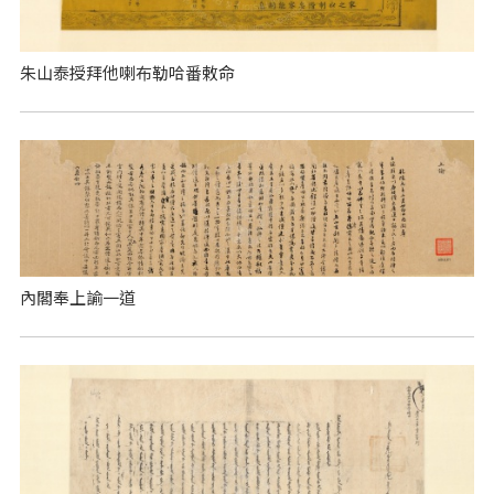
朱山泰授拜他喇布勒哈番敕命
內閣奉上諭一道