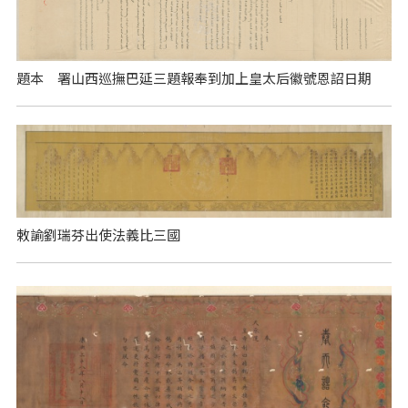
題本 署山西巡撫巴延三題報奉到加上皇太后徽號恩詔日期
敕諭劉瑞芬出使法義比三國