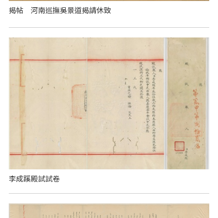
揭帖 河南巡撫吳景道揭請休致
李成蹊殿試試卷