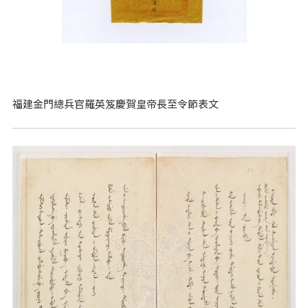
福建金門總兵官羅英笈慶賀皇帝長至令節表文