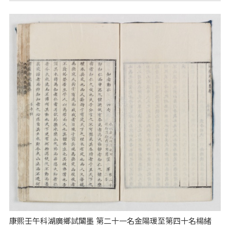
康熙壬午科湖廣鄉試闈墨 第二十一名金陽瑗至第四十名楊緒