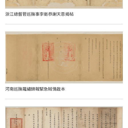
浙江總督管巡撫事李衛恭謝天恩揭帖
河南巡撫羅繡錦報緊急賊情啟本