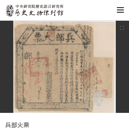
:::
:::
兵部火票