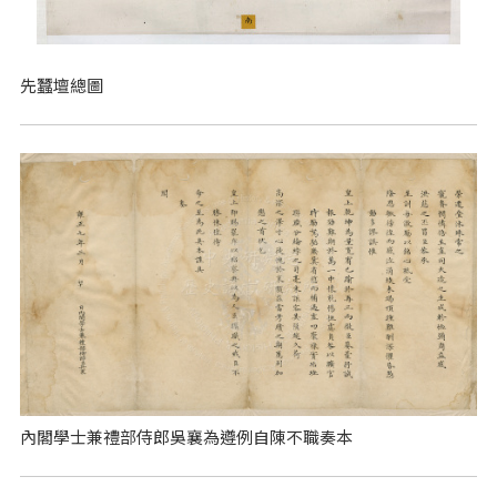
先蠶壇總圖
內閣學士兼禮部侍郎吳襄為遵例自陳不職奏本