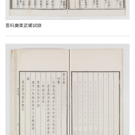
恩科廣東武鄉試錄