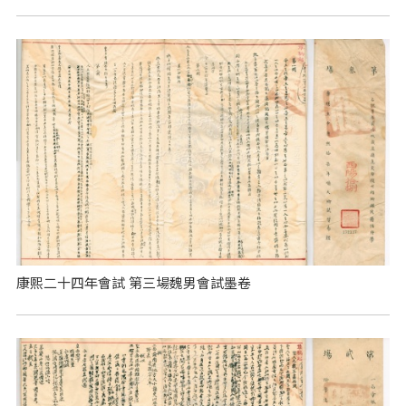
康熙二十四年會試 第三場魏男會試墨卷