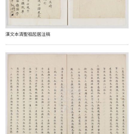
漢文本清聖祖起居注稿