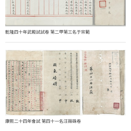
乾隆四十年武殿試試卷 第二甲第三名于宗範
康熙二十四年會試 第四十一名汪薇硃卷