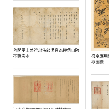
內閣學士兼禮部侍郎吳襄為遵例自陳
不職奏本
盛京應用
袱圖樣