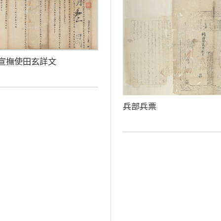
宣撫使田玄詳文
兵部兵票