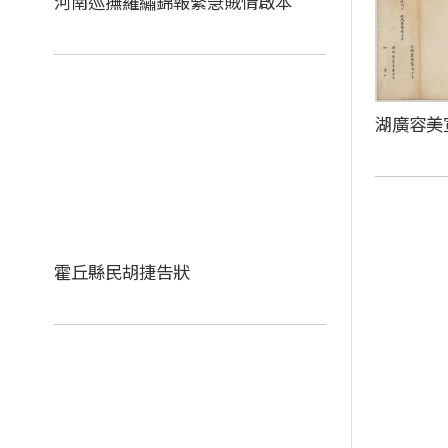
河南巡撫羅繡錦報緊急賊情啟本
湖廣容美
霍丘縣民胡捷告狀