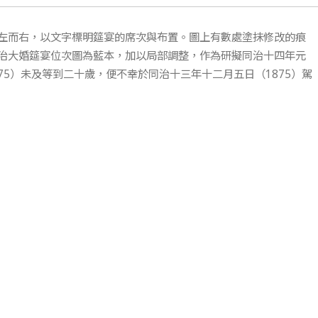
左而右，以文字標明筵宴的席次與布置。圖上有數處塗抹修改的痕
治大婚筵宴位次圖為藍本，加以局部調整，作為研擬同治十四年元
875）未及等到二十歲，便不幸於同治十三年十二月五日（1875）駕