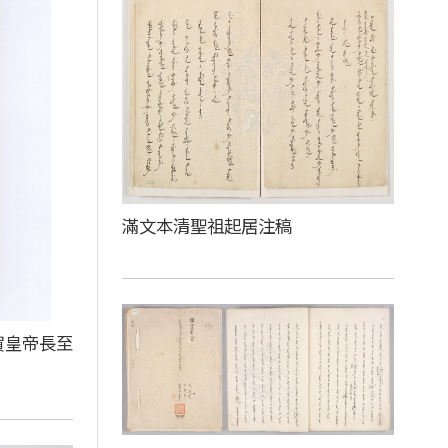
滿文本清聖祖起居注稿
賀皇帝長至