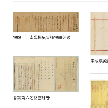
揭帖 河南巡撫吳景道揭請休致
李成蹊殿
會試第六名駱雲硃卷