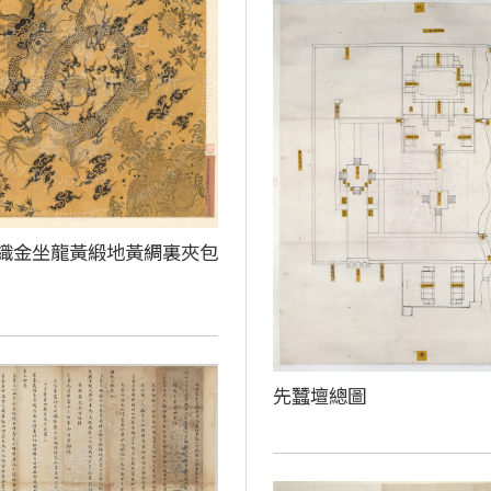
織金坐龍黃緞地黃綢裏夾包
先蠶壇總圖