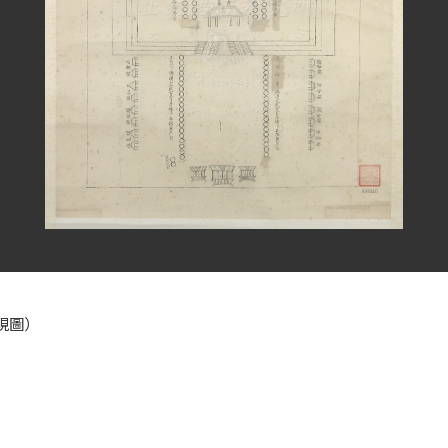
現圖）
）