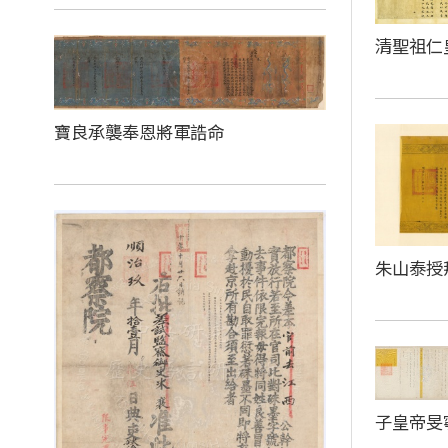
清聖祖仁
寶良承襲奉恩將軍誥命
朱山泰授
子皇帝旻