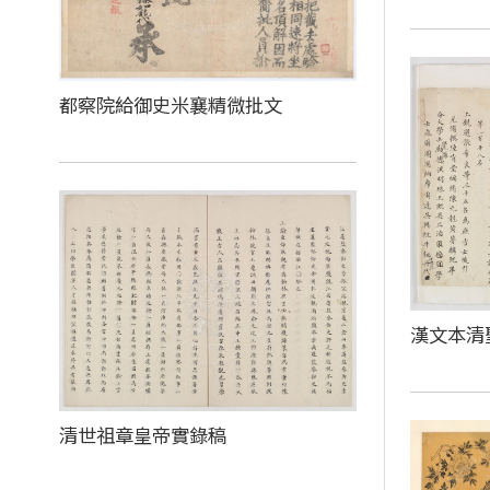
都察院給御史米襄精微批文
漢文本清
清世祖章皇帝實錄稿