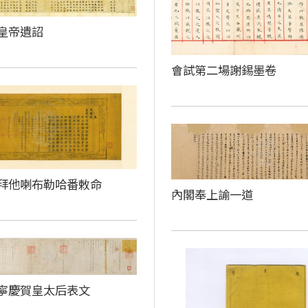
皇帝遺詔
會試第二場謝錫墨卷
拜他喇布勒哈番敕命
內閣奉上諭一道
寧慶賀皇太后表文