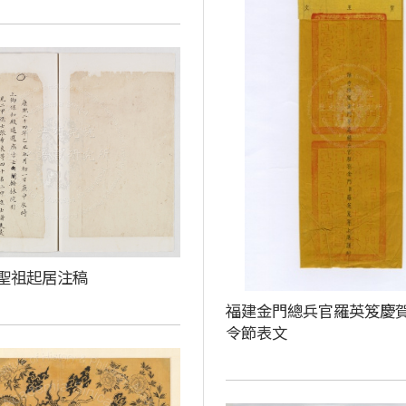
聖祖起居注稿
福建金門總兵官羅英笈慶
令節表文