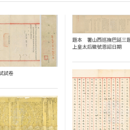
題本 署山西巡撫巴延三
上皇太后徽號恩詔日期
試試卷