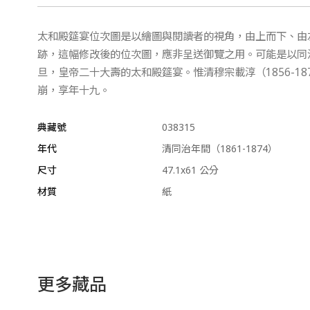
太和殿筵宴位次圖是以繪圖與閱讀者的視角，由上而下、由
跡，這幅修改後的位次圖，應非呈送御覽之用。可能是以同
旦，皇帝二十大壽的太和殿筵宴。惟清穆宗載淳（1856-1
崩，享年十九。
典藏號
038315
年代
清同治年間（1861-1874）
尺寸
47.1x61 公分
材質
紙
更多藏品