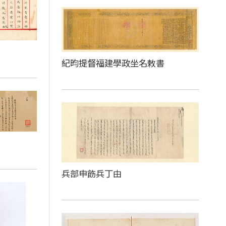
紀昀提督福建學政坐名敕書
兵部申飭兵丁由