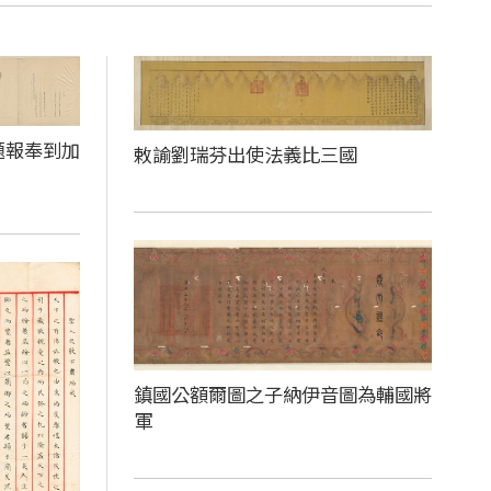
題報奉到加
敕諭劉瑞芬出使法義比三國
鎮國公額爾圖之子納伊音圖為輔國將
軍