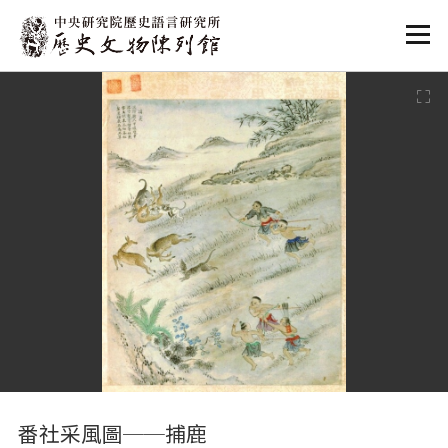
:::
:::
番社采風圖──捕鹿