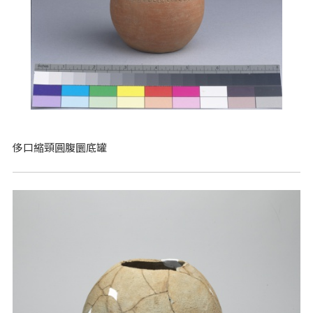
侈口縮頸圓腹圜底罐