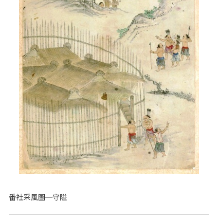
番社采風圖─守隘