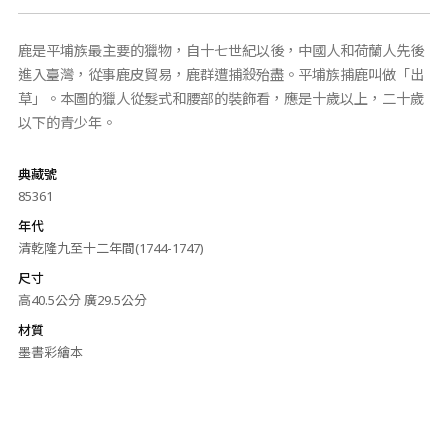
鹿是平埔族最主要的獵物，自十七世紀以後，中國人和荷蘭人先後
進入臺灣，從事鹿皮貿易，鹿群遭捕殺殆盡。平埔族捕鹿叫做「出
草」。本圖的獵人從髮式和腰部的裝飾看，應是十歲以上，二十歲
以下的青少年。
典藏號
85361
年代
清乾隆九至十二年間(1744-1747)
尺寸
高40.5公分 廣29.5公分
材質
墨書彩繪本