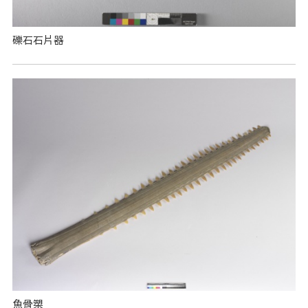
礫石石片器
魚骨槊