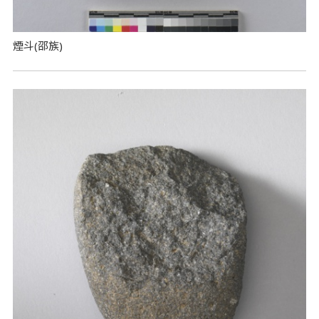
煙斗(邵族)