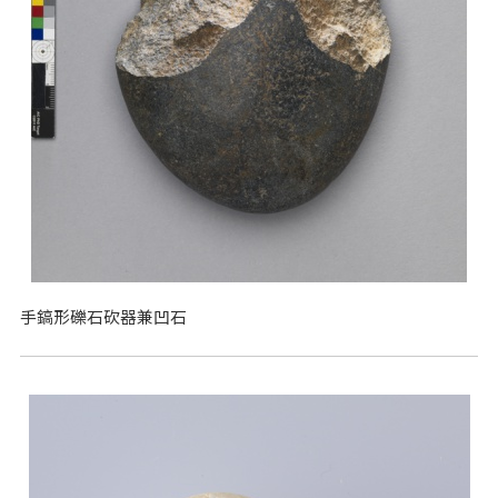
手鎬形礫石砍器兼凹石