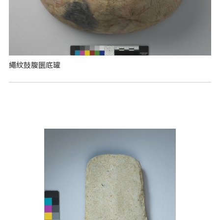
繩紋鼓腹圜底罐