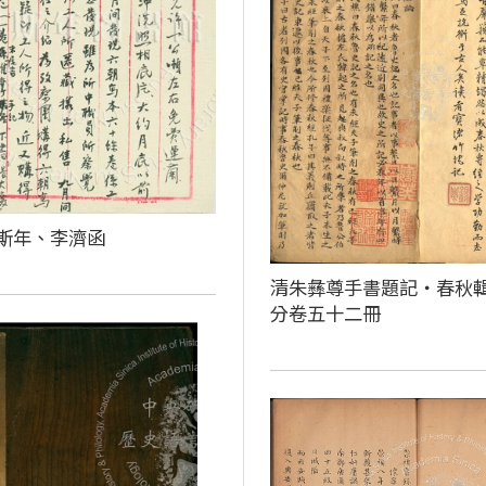
斯年、李濟函
清朱彝尊手書題記‧春秋
分卷五十二冊