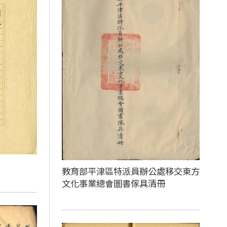
教育部平津區特派員辦公處移交東方
文化事業總會圖書傢具清冊