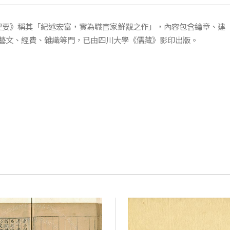
目提要》稱其「紀述宏富，實為職官家鮮覯之作」，內容包含綸章、建
藝文、經費、雜識等門，已由四川大學《儒藏》影印出版。