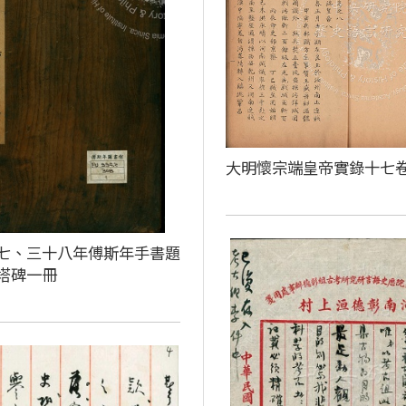
大明懷宗端皇帝實錄十七
七、三十八年傅斯年手書題
塔碑一冊