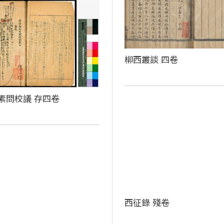
柳西叢談 四卷
素問校議 存四卷
西征錄 殘卷