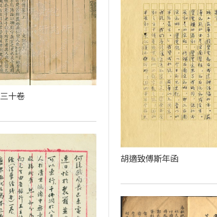
百三十卷
胡適致傅斯年函