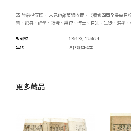
清 陸宗楷等撰。 未見他館著錄收藏，《續修四庫全書總
置、祀典、詣學、禮儀、樂律、博士、官師、生徒、選舉、
典藏號
175673, 175674
年代
清乾隆間稿本
更多藏品