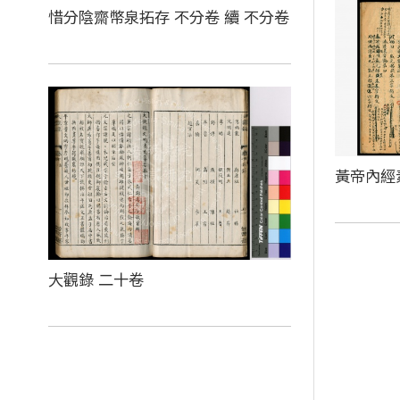
惜分陰齋幣泉拓存 不分卷 續 不分卷
黃帝內經
大觀錄 二十卷