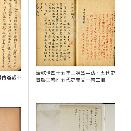
清乾隆四十五年王鳴盛手跋‧五代史
輯傳辯疑不
纂誤三卷附五代史闕文一卷二冊