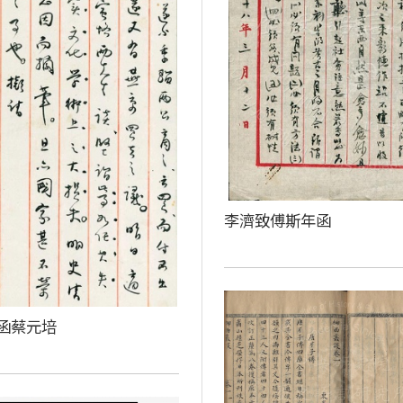
李濟致傅斯年函
函蔡元培