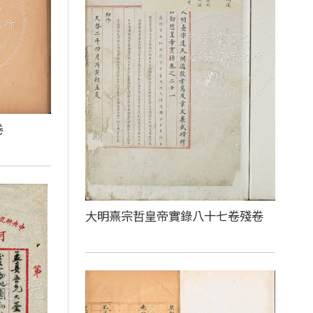
卷
大明熹宗哲皇帝實錄八十七卷殘卷