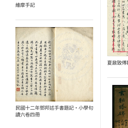
維摩手記
夏鼐致傅
民國十二年鄧邦述手書題記‧小學句
讀六卷四冊