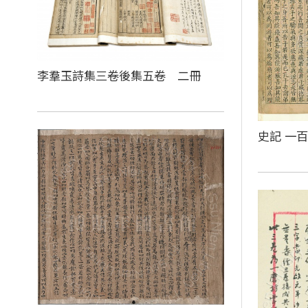
李羣玉詩集三卷後集五卷 二冊
史記 一